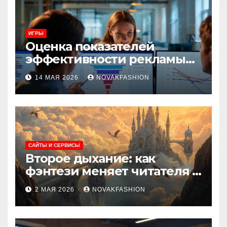
ИГРЫ
Оценка показателей
эффективности рекламы
при атрибуции
14 МАЯ 2026
NOVAKFASHION
множественных точек
касания
САЙТЫ И СЕРВИСЫ
Второе дыхание: как
фэнтези меняет читателя и
культуру
2 МАЯ 2026
NOVAKFASHION