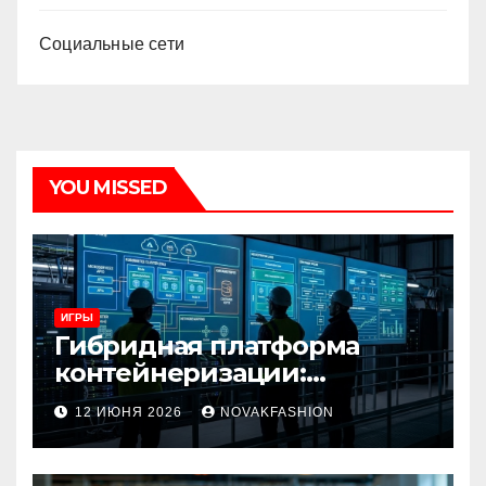
Социальные сети
YOU MISSED
ИГРЫ
Гибридная платформа
контейнеризации:
архитектура, особенности
12 ИЮНЯ 2026
NOVAKFASHION
и сценарии использования