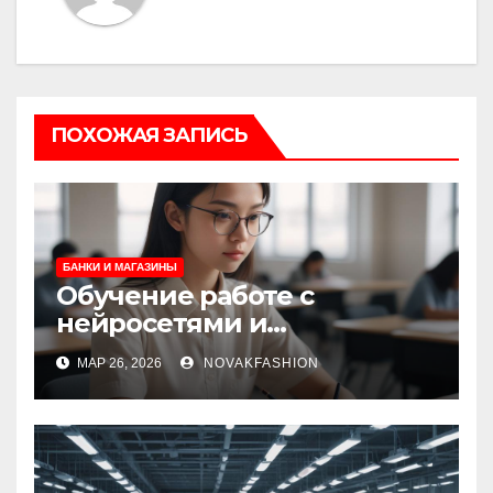
ПОХОЖАЯ ЗАПИСЬ
БАНКИ И МАГАЗИНЫ
Обучение работе с
нейросетями и
искусственным
МАР 26, 2026
NOVAKFASHION
интеллектом