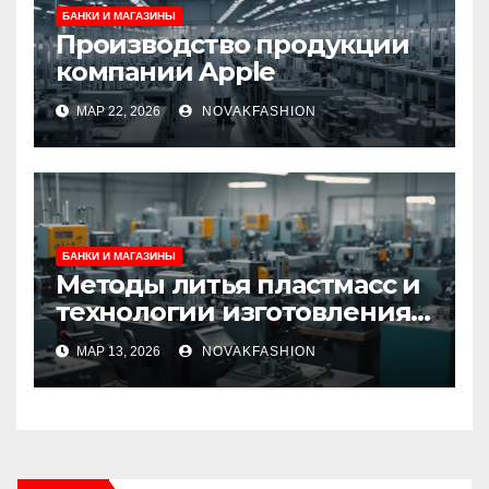
БАНКИ И МАГАЗИНЫ
Производство продукции
компании Apple
МАР 22, 2026
NOVAKFASHION
БАНКИ И МАГАЗИНЫ
Методы литья пластмасс и
технологии изготовления
пластиковых изделий
МАР 13, 2026
NOVAKFASHION