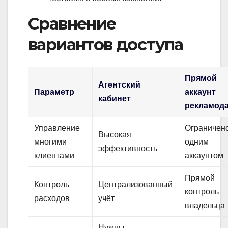
Сравнение
вариантов доступа
Прямой
Агентский
Параметр
аккаунт
кабинет
рекламод
Управление
Ограничен
Высокая
многими
одним
эффективность
клиентами
аккаунтом
Прямой
Контроль
Централизованный
контроль
расходов
учёт
владельца
Нужны