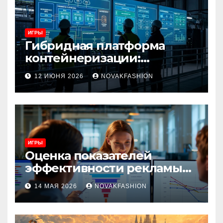
ИГРЫ
Гибридная платформа
контейнеризации:
архитектура, особенности
12 ИЮНЯ 2026
NOVAKFASHION
и сценарии использования
ИГРЫ
Оценка показателей
эффективности рекламы
при атрибуции
14 МАЯ 2026
NOVAKFASHION
множественных точек
касания