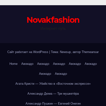
Novakfashion
Интернет-путь
Сайт работает на WordPress
|
Тема: Newsup, автор
Themeansar
Home
Авокадо
Авокадо
Авокадо
Авокадо
Авокадо
Авокадо
Авокадо
Агата Кристи — Убийство в «Восточном экспрессе»
Александр Дюма — Три мушкетёра
Александр Пушкин — Евгений Онегин