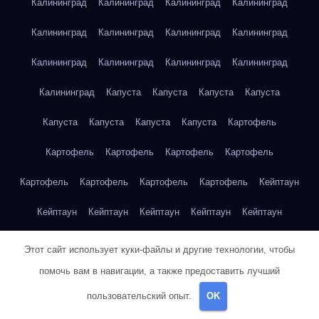
Калининград
Калининград
Калининград
Калининград
Калининград
Калининград
Калининград
Калининград
Калининград
Калининград
Калининград
Калининград
Калининград
Капуста
Капуста
Капуста
Капуста
Капуста
Капуста
Капуста
Капуста
Картофель
Картофель
Картофель
Картофель
Картофель
Картофель
Картофель
Картофель
Картофель
Кейптаун
Кейптаун
Кейптаун
Кейптаун
Кейптаун
Кейптаун
Кейптаун
Кейптаун
Кейптаун
Кейптаун
Кейптаун
Этот сайт использует куки-файлы и другие технологии, чтобы
помочь вам в навигации, а также предоставить лучший
Кейптаун
Кейптаун
Кейптаун
Кейптаун
Кейптаун
пользовательский опыт.
OK
Кейптаун
Кейптаун
Кейптаун
Кейптаун
Кейптаун