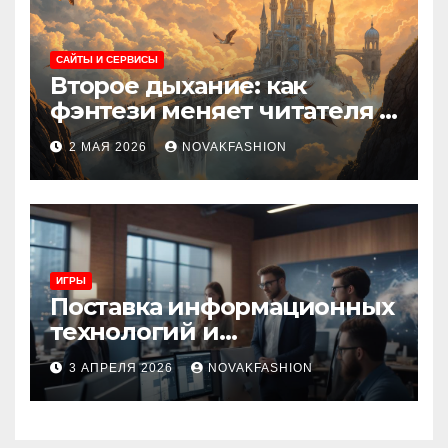
САЙТЫ И СЕРВИСЫ
Второе дыхание: как
фэнтези меняет читателя и
культуру
2 МАЯ 2026
NOVAKFASHION
ИГРЫ
Поставка информационных
технологий и
инновационные решения
3 АПРЕЛЯ 2026
NOVAKFASHION