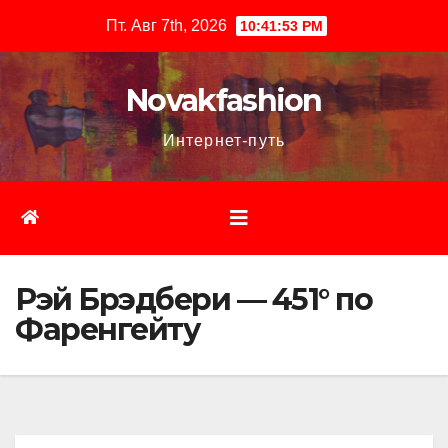
Перейти
Пт. Авг 7th, 2026
10:41:54 PM
к
содержимому
Novakfashion
Интернет-путь
Рэй Брэдбери — 451° по
Фаренгейту