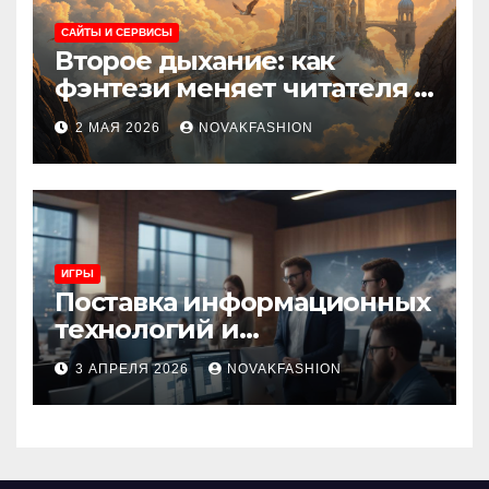
САЙТЫ И СЕРВИСЫ
Второе дыхание: как
фэнтези меняет читателя и
культуру
2 МАЯ 2026
NOVAKFASHION
ИГРЫ
Поставка информационных
технологий и
инновационные решения
3 АПРЕЛЯ 2026
NOVAKFASHION