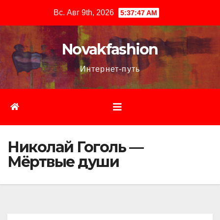
Перейти
Вс. Авг 9th, 2026
5:37:48 AM
к
содержимому
Novakfashion
Интернет-путь
Николай Гоголь —
Мёртвые души