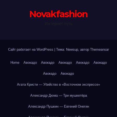
Novakfashion
Интернет-путь
Сайт работает на WordPress
|
Тема: Newsup, автор
Themeansar
Home
Авокадо
Авокадо
Авокадо
Авокадо
Авокадо
Авокадо
Авокадо
Агата Кристи — Убийство в «Восточном экспрессе»
Александр Дюма — Три мушкетёра
Александр Пушкин — Евгений Онегин