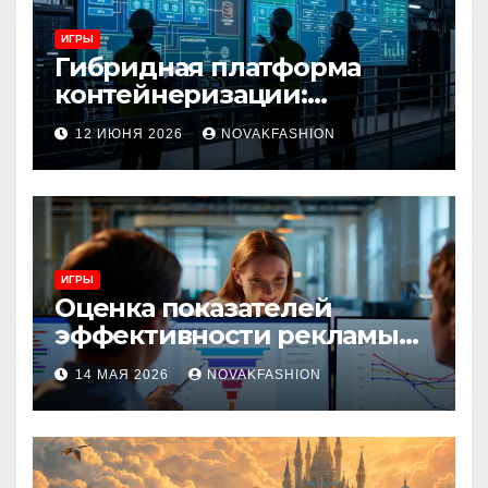
ИГРЫ
Гибридная платформа
контейнеризации:
архитектура, особенности
12 ИЮНЯ 2026
NOVAKFASHION
и сценарии использования
ИГРЫ
Оценка показателей
эффективности рекламы
при атрибуции
14 МАЯ 2026
NOVAKFASHION
множественных точек
касания