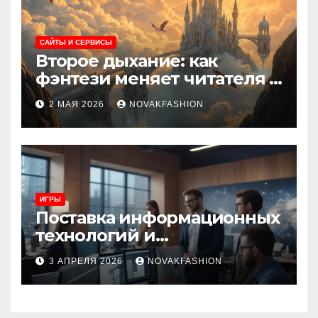
САЙТЫ И СЕРВИСЫ
Второе дыхание: как
фэнтези меняет читателя и
культуру
2 МАЯ 2026
NOVAKFASHION
ИГРЫ
Поставка информационных
технологий и
инновационные решения
3 АПРЕЛЯ 2026
NOVAKFASHION