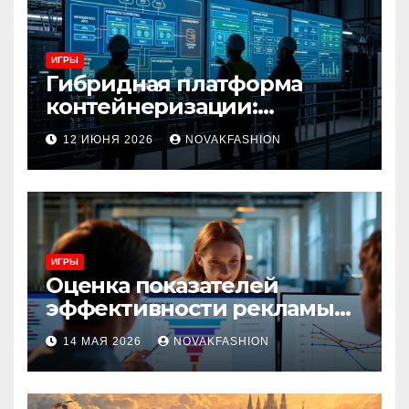
ИГРЫ
Гибридная платформа
контейнеризации:
архитектура, особенности
12 ИЮНЯ 2026
NOVAKFASHION
и сценарии использования
ИГРЫ
Оценка показателей
эффективности рекламы
при атрибуции
14 МАЯ 2026
NOVAKFASHION
множественных точек
касания