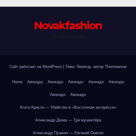
Novakfashion
Интернет-путь
Сайт работает на WordPress
|
Тема: Newsup, автор
Themeansar
Home
Авокадо
Авокадо
Авокадо
Авокадо
Авокадо
Авокадо
Авокадо
Агата Кристи — Убийство в «Восточном экспрессе»
Александр Дюма — Три мушкетёра
Александр Пушкин — Евгений Онегин