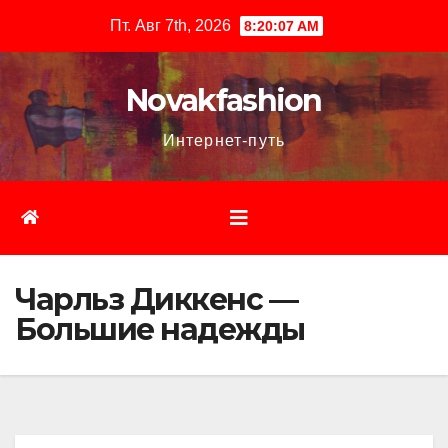
Перейти
Пт. Авг 7th, 2026
8:20:09 AM
к
содержимому
Novakfashion
Интернет-путь
Чарльз Диккенс —
Большие надежды