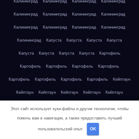
Калининград
Калининград
Калининград
Калининград
Калининград
Калининград
Калининград
Калининград
Калининград
Калининград
Калининград
Калининград
Калининград
Капуста
Капуста
Капуста
Капуста
Капуста
Капуста
Капуста
Капуста
Картофель
Картофель
Картофель
Картофель
Картофель
Картофель
Картофель
Картофель
Картофель
Кейптаун
Кейптаун
Кейптаун
Кейптаун
Кейптаун
Кейптаун
Кейптаун
Кейптаун
Кейптаун
Кейптаун
Кейптаун
Этот сайт использует куки-файлы и другие технологии, чтобы
помочь вам в навигации, а также предоставить лучший
Кейптаун
Кейптаун
Кейптаун
Кейптаун
Кейптаун
пользовательский опыт.
OK
Кейптаун
Кейптаун
Кейптаун
Кейптаун
Кейптаун