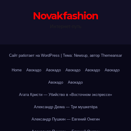
Novakfashion
Интернет-путь
Сайт работает на WordPress
|
Тема: Newsup, автор
Themeansar
Home
Авокадо
Авокадо
Авокадо
Авокадо
Авокадо
Авокадо
Авокадо
Агата Кристи — Убийство в «Восточном экспрессе»
Александр Дюма — Три мушкетёра
Александр Пушкин — Евгений Онегин