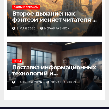
САЙТЫ И СЕРВИСЫ
Второе дыхание: как
фэнтези меняет читателя и
культуру
2 МАЯ 2026
NOVAKFASHION
ИГРЫ
Поставка информационных
технологий и
инновационные решения
3 АПРЕЛЯ 2026
NOVAKFASHION