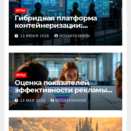
ИГРЫ
Гибридная платформа
контейнеризации:
архитектура, особенности
12 ИЮНЯ 2026
NOVAKFASHION
и сценарии использования
ИГРЫ
Оценка показателей
эффективности рекламы
при атрибуции
14 МАЯ 2026
NOVAKFASHION
множественных точек
касания