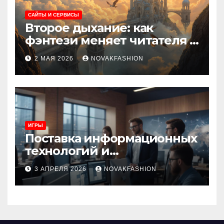
САЙТЫ И СЕРВИСЫ
Второе дыхание: как
фэнтези меняет читателя и
культуру
2 МАЯ 2026
NOVAKFASHION
ИГРЫ
Поставка информационных
технологий и
инновационные решения
3 АПРЕЛЯ 2026
NOVAKFASHION