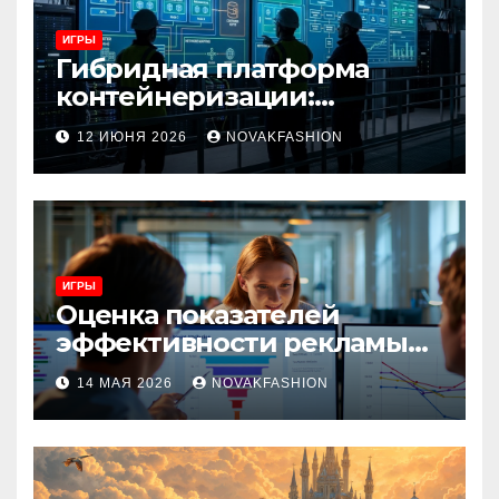
ИГРЫ
Гибридная платформа
контейнеризации:
архитектура, особенности
12 ИЮНЯ 2026
NOVAKFASHION
и сценарии использования
ИГРЫ
Оценка показателей
эффективности рекламы
при атрибуции
14 МАЯ 2026
NOVAKFASHION
множественных точек
касания