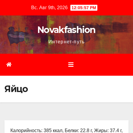
Перейти
Вс. Авг 9th, 2026
12:05:58 PM
к
содержимому
Novakfashion
Интернет-путь
Яйцо
Калорийность: 385 ккал, Белки: 22.8 г, Жиры: 37.4 г,