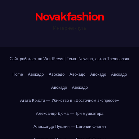
Novakfashion
Интернет-путь
Сайт работает на WordPress
|
Тема: Newsup, автор
Themeansar
Home
Авокадо
Авокадо
Авокадо
Авокадо
Авокадо
Авокадо
Авокадо
Агата Кристи — Убийство в «Восточном экспрессе»
Александр Дюма — Три мушкетёра
Александр Пушкин — Евгений Онегин