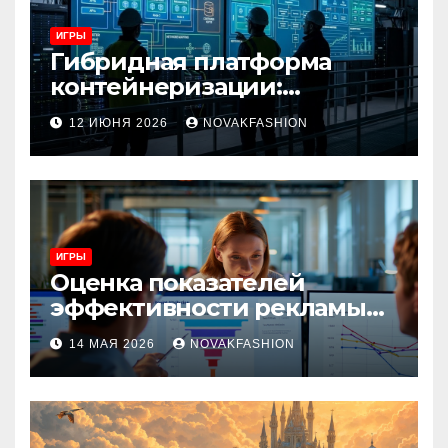
ИГРЫ
Гибридная платформа
контейнеризации:
архитектура, особенности
12 ИЮНЯ 2026
NOVAKFASHION
и сценарии использования
ИГРЫ
Оценка показателей
эффективности рекламы
при атрибуции
14 МАЯ 2026
NOVAKFASHION
множественных точек
касания