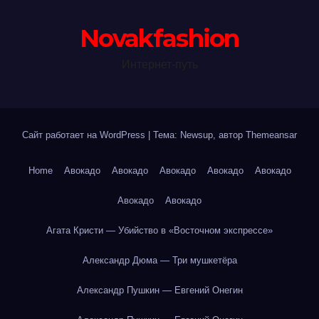
Novakfashion
Интернет-путь
Сайт работает на WordPress
|
Тема: Newsup, автор
Themeansar
Home
Авокадо
Авокадо
Авокадо
Авокадо
Авокадо
Авокадо
Авокадо
Агата Кристи — Убийство в «Восточном экспрессе»
Александр Дюма — Три мушкетёра
Александр Пушкин — Евгений Онегин