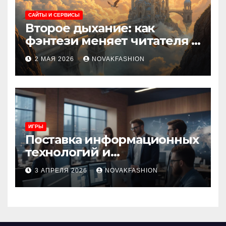
САЙТЫ И СЕРВИСЫ
Второе дыхание: как
фэнтези меняет читателя и
культуру
2 МАЯ 2026
NOVAKFASHION
ИГРЫ
Поставка информационных
технологий и
инновационные решения
3 АПРЕЛЯ 2026
NOVAKFASHION