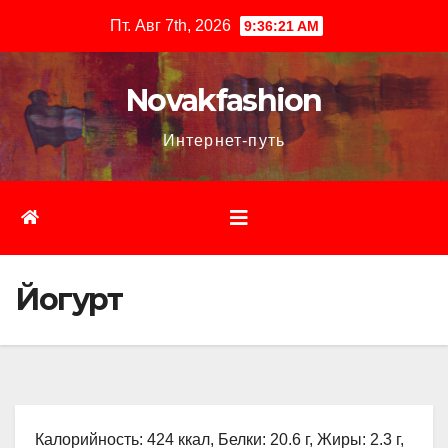
Перейти
Пт. Авг 7th, 2026
9:36:22 AM
к
содержимому
Novakfashion
Интернет-путь
Йогурт
Калорийность: 424 ккал, Белки: 20.6 г, Жиры: 2.3 г,