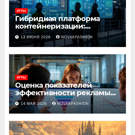
ИГРЫ
Гибридная платформа
контейнеризации:
архитектура, особенности
12 ИЮНЯ 2026
NOVAKFASHION
и сценарии использования
ИГРЫ
Оценка показателей
эффективности рекламы
при атрибуции
14 МАЯ 2026
NOVAKFASHION
множественных точек
касания