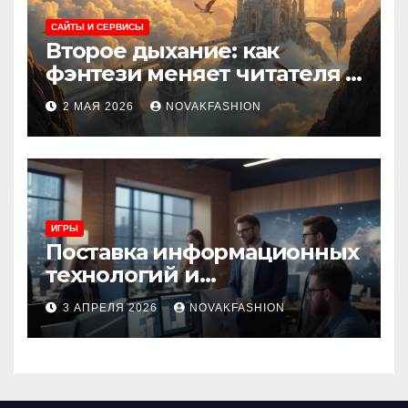
САЙТЫ И СЕРВИСЫ
Второе дыхание: как
фэнтези меняет читателя и
культуру
2 МАЯ 2026
NOVAKFASHION
ИГРЫ
Поставка информационных
технологий и
инновационные решения
3 АПРЕЛЯ 2026
NOVAKFASHION