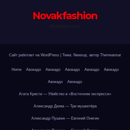
Novakfashion
Интернет-путь
Сайт работает на WordPress
|
Тема: Newsup, автор
Themeansar
Home
Авокадо
Авокадо
Авокадо
Авокадо
Авокадо
Авокадо
Авокадо
Агата Кристи — Убийство в «Восточном экспрессе»
Александр Дюма — Три мушкетёра
Александр Пушкин — Евгений Онегин