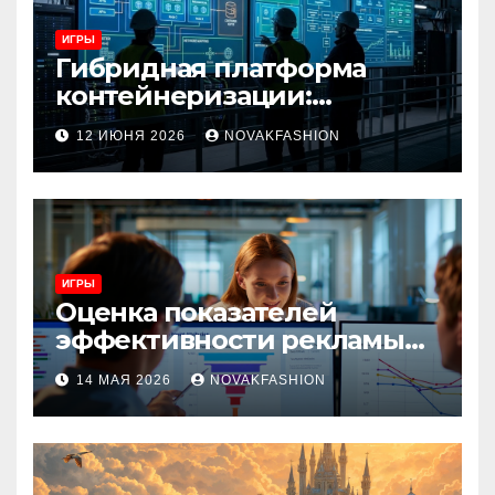
ИГРЫ
Гибридная платформа
контейнеризации:
архитектура, особенности
12 ИЮНЯ 2026
NOVAKFASHION
и сценарии использования
ИГРЫ
Оценка показателей
эффективности рекламы
при атрибуции
14 МАЯ 2026
NOVAKFASHION
множественных точек
касания