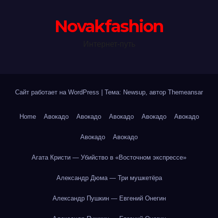
Novakfashion
Интернет-путь
Сайт работает на WordPress
|
Тема: Newsup, автор
Themeansar
Home
Авокадо
Авокадо
Авокадо
Авокадо
Авокадо
Авокадо
Авокадо
Агата Кристи — Убийство в «Восточном экспрессе»
Александр Дюма — Три мушкетёра
Александр Пушкин — Евгений Онегин