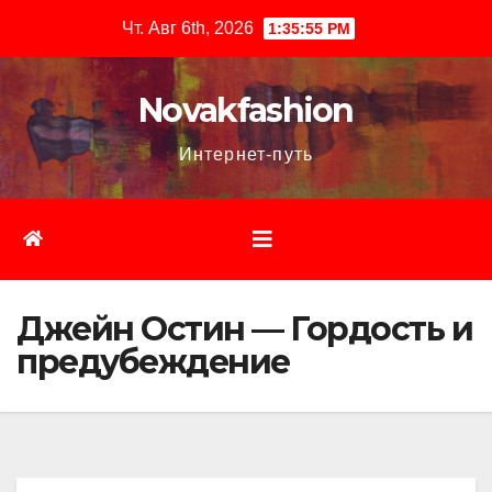
Перейти
Чт. Авг 6th, 2026
1:35:56 PM
к
содержимому
Novakfashion
Интернет-путь
Джейн Остин — Гордость и
предубеждение