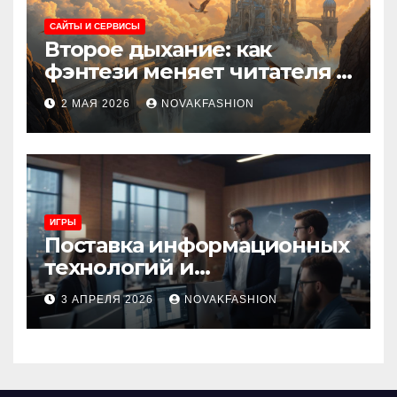
САЙТЫ И СЕРВИСЫ
Второе дыхание: как
фэнтези меняет читателя и
культуру
2 МАЯ 2026
NOVAKFASHION
ИГРЫ
Поставка информационных
технологий и
инновационные решения
3 АПРЕЛЯ 2026
NOVAKFASHION