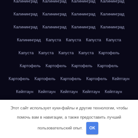
Калининград
Калининград
Калининград
Калининград
Калининград
Калининград
Калининград
Калининград
Калининград
Калининград
Калининград
Калининград
Калининград
Капуста
Капуста
Капуста
Капуста
Капуста
Капуста
Капуста
Капуста
Картофель
Картофель
Картофель
Картофель
Картофель
Картофель
Картофель
Картофель
Картофель
Кейптаун
Кейптаун
Кейптаун
Кейптаун
Кейптаун
Кейптаун
Кейптаун
Кейптаун
Кейптаун
Кейптаун
Кейптаун
Этот сайт использует куки-файлы и другие технологии, чтобы
помочь вам в навигации, а также предоставить лучший
Кейптаун
Кейптаун
Кейптаун
Кейптаун
Кейптаун
пользовательский опыт.
OK
Кейптаун
Кейптаун
Кейптаун
Кейптаун
Кейптаун