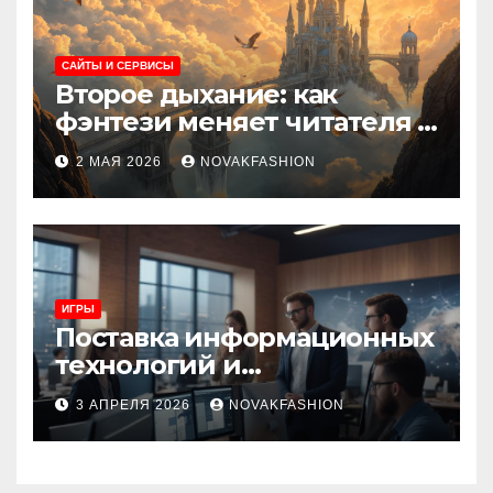
САЙТЫ И СЕРВИСЫ
Второе дыхание: как
фэнтези меняет читателя и
культуру
2 МАЯ 2026
NOVAKFASHION
ИГРЫ
Поставка информационных
технологий и
инновационные решения
3 АПРЕЛЯ 2026
NOVAKFASHION