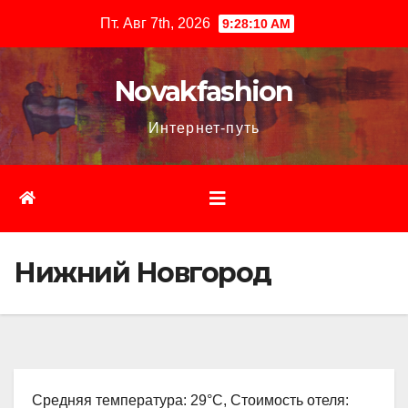
Перейти
Пт. Авг 7th, 2026
9:28:11 AM
к
содержимому
Novakfashion
Интернет-путь
Нижний Новгород
Средняя температура: 29°C, Стоимость отеля: