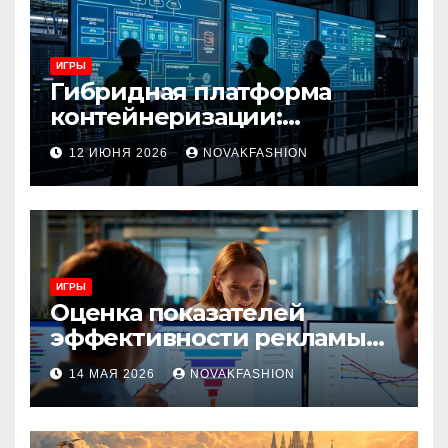
ИГРЫ
Гибридная платформа
контейнеризации:
архитектура, особенности
12 ИЮНЯ 2026
NOVAKFASHION
и сценарии использования
ИГРЫ
Оценка показателей
эффективности рекламы
при атрибуции
14 МАЯ 2026
NOVAKFASHION
множественных точек
касания