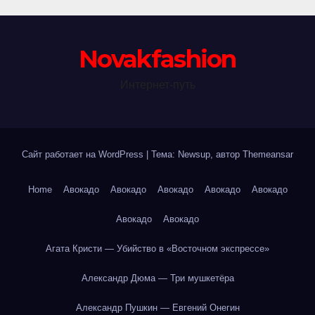
Novakfashion
Интернет-путь
Сайт работает на WordPress
|
Тема: Newsup, автор
Themeansar
Home
Авокадо
Авокадо
Авокадо
Авокадо
Авокадо
Авокадо
Авокадо
Агата Кристи — Убийство в «Восточном экспрессе»
Александр Дюма — Три мушкетёра
Александр Пушкин — Евгений Онегин