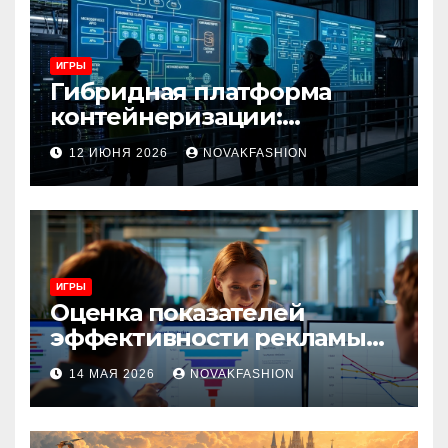
ИГРЫ
Гибридная платформа
контейнеризации:
архитектура, особенности
12 ИЮНЯ 2026
NOVAKFASHION
и сценарии использования
ИГРЫ
Оценка показателей
эффективности рекламы
при атрибуции
14 МАЯ 2026
NOVAKFASHION
множественных точек
касания