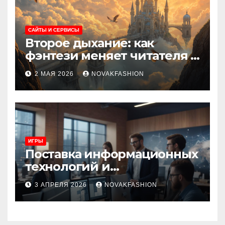
САЙТЫ И СЕРВИСЫ
Второе дыхание: как
фэнтези меняет читателя и
культуру
2 МАЯ 2026
NOVAKFASHION
ИГРЫ
Поставка информационных
технологий и
инновационные решения
3 АПРЕЛЯ 2026
NOVAKFASHION