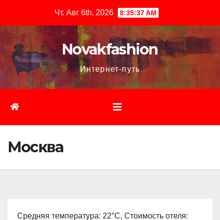
Перейти
Чт. Авг 6th, 2026
8:35:38 AM
к
содержимому
Novakfashion
Интернет-путь
Москва
Средняя температура: 22°C, Стоимость отеля: