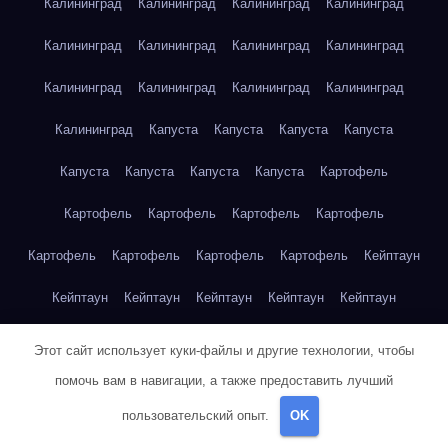
Калининград
Калининград
Калининград
Калининград
Калининград
Калининград
Калининград
Калининград
Калининград
Калининград
Калининград
Калининград
Калининград
Капуста
Капуста
Капуста
Капуста
Капуста
Капуста
Капуста
Капуста
Картофель
Картофель
Картофель
Картофель
Картофель
Картофель
Картофель
Картофель
Картофель
Кейптаун
Кейптаун
Кейптаун
Кейптаун
Кейптаун
Кейптаун
Кейптаун
Кейптаун
Кейптаун
Кейптаун
Кейптаун
Этот сайт использует куки-файлы и другие технологии, чтобы
помочь вам в навигации, а также предоставить лучший
Кейптаун
Кейптаун
Кейптаун
Кейптаун
Кейптаун
пользовательский опыт.
OK
Кейптаун
Кейптаун
Кейптаун
Кейптаун
Кейптаун