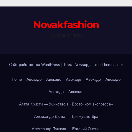
Novakfashion
Интернет-путь
Сайт работает на WordPress
|
Тема: Newsup, автор
Themeansar
Home
Авокадо
Авокадо
Авокадо
Авокадо
Авокадо
Авокадо
Авокадо
Агата Кристи — Убийство в «Восточном экспрессе»
Александр Дюма — Три мушкетёра
Александр Пушкин — Евгений Онегин