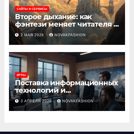
САЙТЫ И СЕРВИСЫ
Второе дыхание: как
фэнтези меняет читателя и
культуру
2 МАЯ 2026
NOVAKFASHION
ИГРЫ
Поставка информационных
технологий и
инновационные решения
3 АПРЕЛЯ 2026
NOVAKFASHION