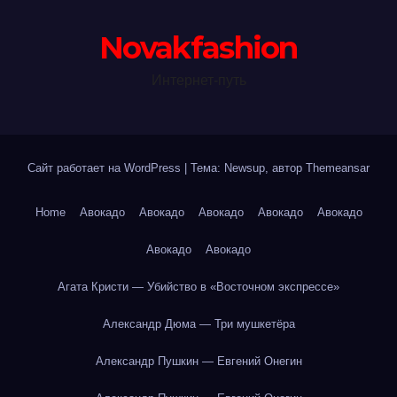
Novakfashion
Интернет-путь
Сайт работает на WordPress
|
Тема: Newsup, автор
Themeansar
Home
Авокадо
Авокадо
Авокадо
Авокадо
Авокадо
Авокадо
Авокадо
Агата Кристи — Убийство в «Восточном экспрессе»
Александр Дюма — Три мушкетёра
Александр Пушкин — Евгений Онегин