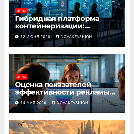
ИГРЫ
Гибридная платформа
контейнеризации:
архитектура, особенности
12 ИЮНЯ 2026
NOVAKFASHION
и сценарии использования
ИГРЫ
Оценка показателей
эффективности рекламы
при атрибуции
14 МАЯ 2026
NOVAKFASHION
множественных точек
касания