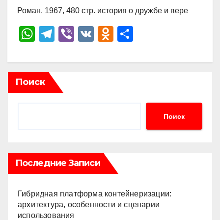
Роман, 1967, 480 стр. история о дружбе и вере
W
T
Vi
V
O
О
h
el
b
K
d
тп
at
e
er
n
р
s
gr
o
а
Поиск
A
a
kl
в
p
m
a
и
Поиск
p
ss
ть
ni
ki
Последние Записи
Гибридная платформа контейнеризации:
архитектура, особенности и сценарии
использования