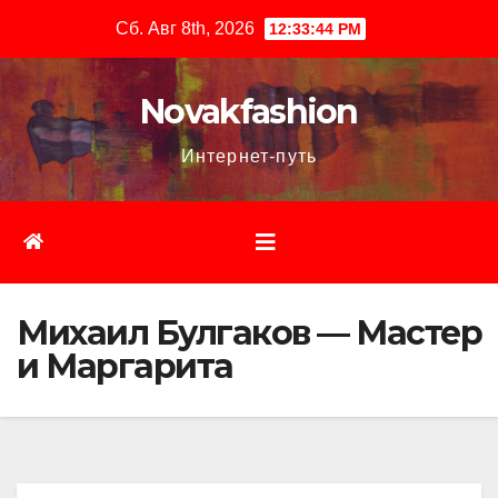
Перейти
Сб. Авг 8th, 2026
12:33:45 PM
к
содержимому
Novakfashion
Интернет-путь
Михаил Булгаков — Мастер
и Маргарита