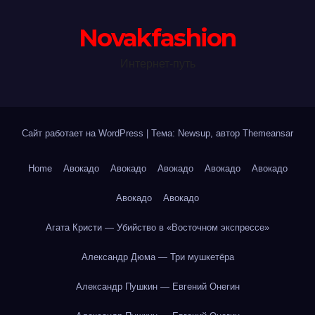
Novakfashion
Интернет-путь
Сайт работает на WordPress
|
Тема: Newsup, автор
Themeansar
Home
Авокадо
Авокадо
Авокадо
Авокадо
Авокадо
Авокадо
Авокадо
Агата Кристи — Убийство в «Восточном экспрессе»
Александр Дюма — Три мушкетёра
Александр Пушкин — Евгений Онегин