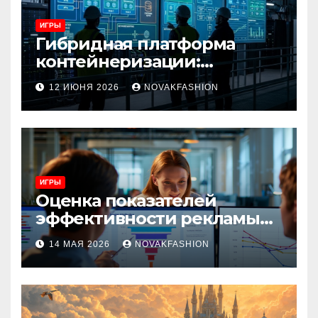
ИГРЫ
Гибридная платформа
контейнеризации:
архитектура, особенности
12 ИЮНЯ 2026
NOVAKFASHION
и сценарии использования
ИГРЫ
Оценка показателей
эффективности рекламы
при атрибуции
14 МАЯ 2026
NOVAKFASHION
множественных точек
касания