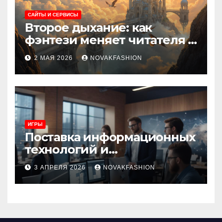
САЙТЫ И СЕРВИСЫ
Второе дыхание: как
фэнтези меняет читателя и
культуру
2 МАЯ 2026
NOVAKFASHION
ИГРЫ
Поставка информационных
технологий и
инновационные решения
3 АПРЕЛЯ 2026
NOVAKFASHION