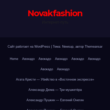
Novakfashion
Интернет-путь
Сайт работает на WordPress
|
Тема: Newsup, автор
Themeansar
Home
Авокадо
Авокадо
Авокадо
Авокадо
Авокадо
Авокадо
Авокадо
Агата Кристи — Убийство в «Восточном экспрессе»
Александр Дюма — Три мушкетёра
Александр Пушкин — Евгений Онегин