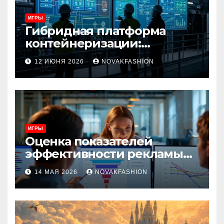
ИГРЫ
Гибридная платформа
контейнеризации:
архитектура, особенности
12 ИЮНЯ 2026
NOVAKFASHION
и сценарии использования
ИГРЫ
Оценка показателей
эффективности рекламы
при атрибуции
14 МАЯ 2026
NOVAKFASHION
множественных точек
касания