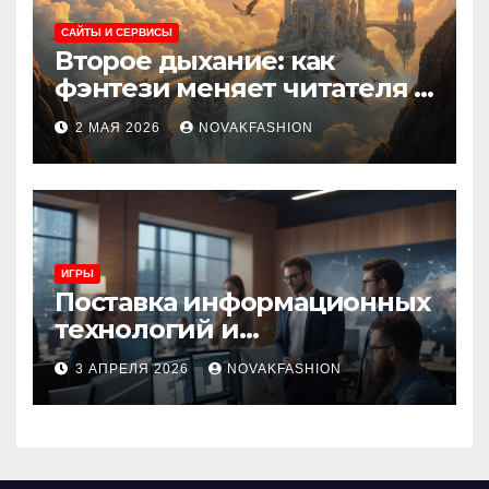
САЙТЫ И СЕРВИСЫ
Второе дыхание: как
фэнтези меняет читателя и
культуру
2 МАЯ 2026
NOVAKFASHION
ИГРЫ
Поставка информационных
технологий и
инновационные решения
3 АПРЕЛЯ 2026
NOVAKFASHION