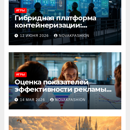
ИГРЫ
Гибридная платформа
контейнеризации:
архитектура, особенности
12 ИЮНЯ 2026
NOVAKFASHION
и сценарии использования
ИГРЫ
Оценка показателей
эффективности рекламы
при атрибуции
14 МАЯ 2026
NOVAKFASHION
множественных точек
касания