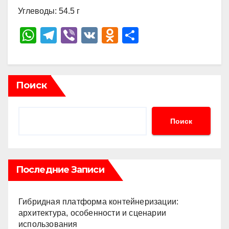
Углеводы: 54.5 г
W
T
Vi
V
O
О
h
el
b
K
d
тп
at
e
er
n
р
s
gr
o
а
Поиск
A
a
kl
в
p
m
a
и
Поиск
p
ss
ть
ni
ki
Последние Записи
Гибридная платформа контейнеризации:
архитектура, особенности и сценарии
использования