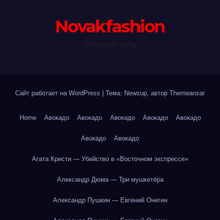
Novakfashion
Интернет-путь
Сайт работает на WordPress
|
Тема: Newsup, автор
Themeansar
Home
Авокадо
Авокадо
Авокадо
Авокадо
Авокадо
Авокадо
Авокадо
Агата Кристи — Убийство в «Восточном экспрессе»
Александр Дюма — Три мушкетёра
Александр Пушкин — Евгений Онегин