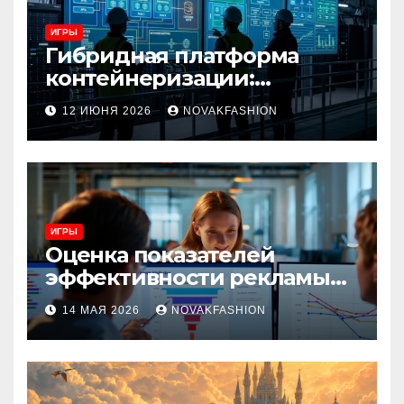
ИГРЫ
Гибридная платформа
контейнеризации:
архитектура, особенности
12 ИЮНЯ 2026
NOVAKFASHION
и сценарии использования
ИГРЫ
Оценка показателей
эффективности рекламы
при атрибуции
14 МАЯ 2026
NOVAKFASHION
множественных точек
касания