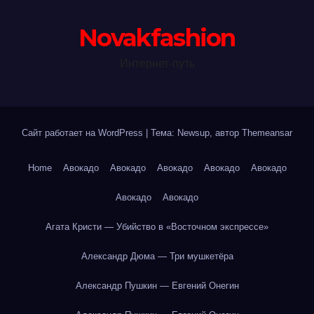
Novakfashion
Интернет-путь
Сайт работает на WordPress
|
Тема: Newsup, автор
Themeansar
Home
Авокадо
Авокадо
Авокадо
Авокадо
Авокадо
Авокадо
Авокадо
Агата Кристи — Убийство в «Восточном экспрессе»
Александр Дюма — Три мушкетёра
Александр Пушкин — Евгений Онегин