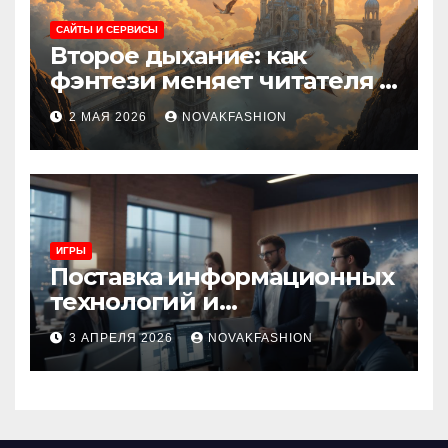
САЙТЫ И СЕРВИСЫ
Второе дыхание: как
фэнтези меняет читателя и
культуру
2 МАЯ 2026
NOVAKFASHION
ИГРЫ
Поставка информационных
технологий и
инновационные решения
3 АПРЕЛЯ 2026
NOVAKFASHION