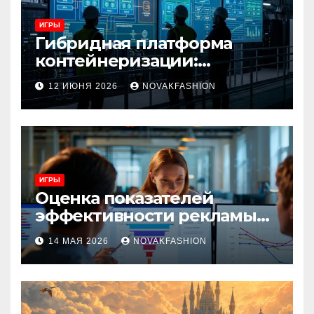
ИГРЫ
Гибридная платформа
контейнеризации:
архитектура, особенности
12 ИЮНЯ 2026
NOVAKFASHION
и сценарии использования
ИГРЫ
Оценка показателей
эффективности рекламы
при атрибуции
14 МАЯ 2026
NOVAKFASHION
множественных точек
касания