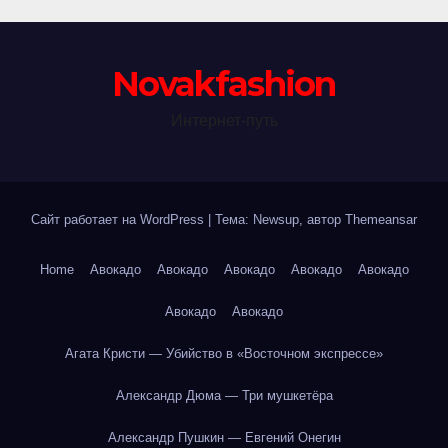
Novakfashion
Интернет-путь
Сайт работает на WordPress
|
Тема: Newsup, автор
Themeansar
Home
Авокадо
Авокадо
Авокадо
Авокадо
Авокадо
Авокадо
Авокадо
Агата Кристи — Убийство в «Восточном экспрессе»
Александр Дюма — Три мушкетёра
Александр Пушкин — Евгений Онегин