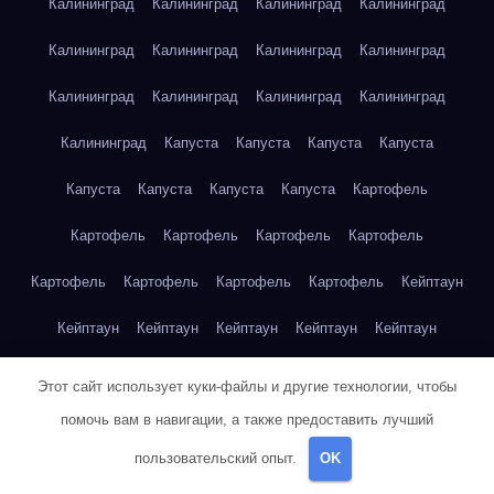
Калининград
Калининград
Калининград
Калининград
Калининград
Калининград
Калининград
Калининград
Калининград
Калининград
Калининград
Калининград
Калининград
Капуста
Капуста
Капуста
Капуста
Капуста
Капуста
Капуста
Капуста
Картофель
Картофель
Картофель
Картофель
Картофель
Картофель
Картофель
Картофель
Картофель
Кейптаун
Кейптаун
Кейптаун
Кейптаун
Кейптаун
Кейптаун
Кейптаун
Кейптаун
Кейптаун
Кейптаун
Кейптаун
Этот сайт использует куки-файлы и другие технологии, чтобы
помочь вам в навигации, а также предоставить лучший
Кейптаун
Кейптаун
Кейптаун
Кейптаун
Кейптаун
пользовательский опыт.
OK
Кейптаун
Кейптаун
Кейптаун
Кейптаун
Кейптаун