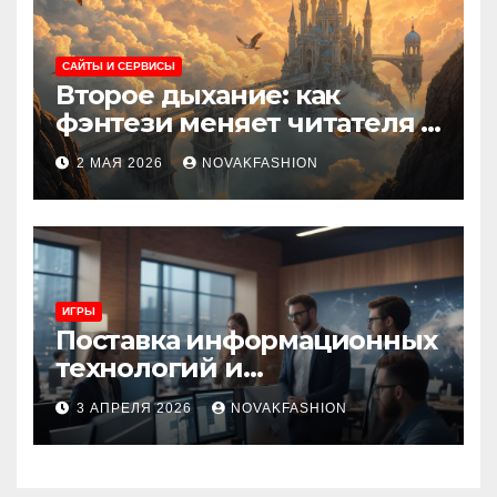
САЙТЫ И СЕРВИСЫ
Второе дыхание: как
фэнтези меняет читателя и
культуру
2 МАЯ 2026
NOVAKFASHION
ИГРЫ
Поставка информационных
технологий и
инновационные решения
3 АПРЕЛЯ 2026
NOVAKFASHION