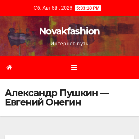
Перейти
Сб. Авг 8th, 2026
5:33:19 PM
к
содержимому
Novakfashion
Интернет-путь
Александр Пушкин —
Евгений Онегин