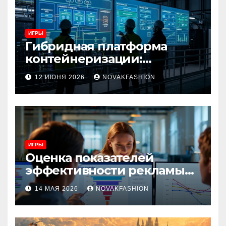
ИГРЫ
Гибридная платформа
контейнеризации:
архитектура, особенности
12 ИЮНЯ 2026
NOVAKFASHION
и сценарии использования
ИГРЫ
Оценка показателей
эффективности рекламы
при атрибуции
14 МАЯ 2026
NOVAKFASHION
множественных точек
касания