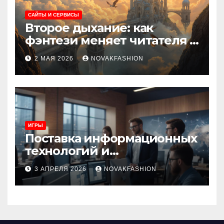
САЙТЫ И СЕРВИСЫ
Второе дыхание: как
фэнтези меняет читателя и
культуру
2 МАЯ 2026
NOVAKFASHION
ИГРЫ
Поставка информационных
технологий и
инновационные решения
3 АПРЕЛЯ 2026
NOVAKFASHION