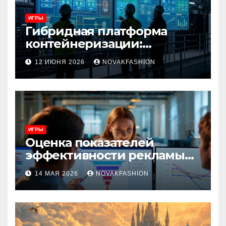
ИГРЫ
Гибридная платформа
контейнеризации:
архитектура, особенности
12 ИЮНЯ 2026
NOVAKFASHION
и сценарии использования
ИГРЫ
Оценка показателей
эффективности рекламы
при атрибуции
14 МАЯ 2026
NOVAKFASHION
множественных точек
касания