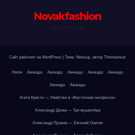
Novakfashion
Интернет-путь
Сайт работает на WordPress
|
Тема: Newsup, автор
Themeansar
Home
Авокадо
Авокадо
Авокадо
Авокадо
Авокадо
Авокадо
Авокадо
Агата Кристи — Убийство в «Восточном экспрессе»
Александр Дюма — Три мушкетёра
Александр Пушкин — Евгений Онегин