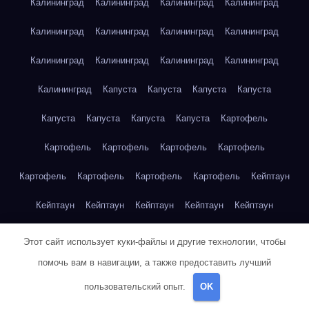
Калининград
Калининград
Калининград
Калининград
Калининград
Калининград
Калининград
Калининград
Калининград
Калининград
Калининград
Калининград
Калининград
Капуста
Капуста
Капуста
Капуста
Капуста
Капуста
Капуста
Капуста
Картофель
Картофель
Картофель
Картофель
Картофель
Картофель
Картофель
Картофель
Картофель
Кейптаун
Кейптаун
Кейптаун
Кейптаун
Кейптаун
Кейптаун
Кейптаун
Кейптаун
Кейптаун
Кейптаун
Кейптаун
Этот сайт использует куки-файлы и другие технологии, чтобы
помочь вам в навигации, а также предоставить лучший
Кейптаун
Кейптаун
Кейптаун
Кейптаун
Кейптаун
пользовательский опыт.
OK
Кейптаун
Кейптаун
Кейптаун
Кейптаун
Кейптаун