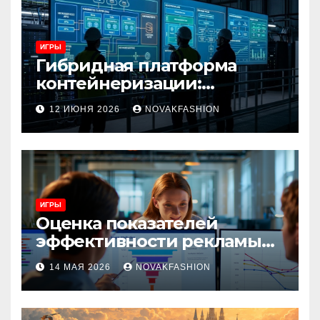
ИГРЫ
Гибридная платформа
контейнеризации:
архитектура, особенности
12 ИЮНЯ 2026
NOVAKFASHION
и сценарии использования
ИГРЫ
Оценка показателей
эффективности рекламы
при атрибуции
14 МАЯ 2026
NOVAKFASHION
множественных точек
касания