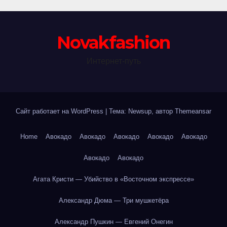
Novakfashion
Интернет-путь
Сайт работает на WordPress
|
Тема: Newsup, автор
Themeansar
Home
Авокадо
Авокадо
Авокадо
Авокадо
Авокадо
Авокадо
Авокадо
Агата Кристи — Убийство в «Восточном экспрессе»
Александр Дюма — Три мушкетёра
Александр Пушкин — Евгений Онегин