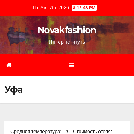
Перейти
Пт. Авг 7th, 2026
8:12:44 PM
к
содержимому
Novakfashion
Интернет-путь
Уфа
Средняя температура: 1°C, Стоимость отеля: