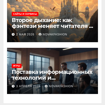
САЙТЫ И СЕРВИСЫ
Второе дыхание: как
фэнтези меняет читателя и
культуру
2 МАЯ 2026
NOVAKFASHION
ИГРЫ
Поставка информационных
технологий и
инновационные решения
3 АПРЕЛЯ 2026
NOVAKFASHION