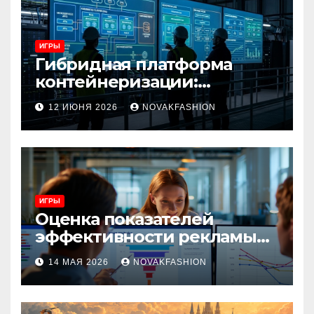
ИГРЫ
Гибридная платформа
контейнеризации:
архитектура, особенности
12 ИЮНЯ 2026
NOVAKFASHION
и сценарии использования
ИГРЫ
Оценка показателей
эффективности рекламы
при атрибуции
14 МАЯ 2026
NOVAKFASHION
множественных точек
касания