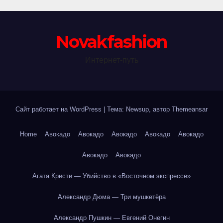
Novakfashion
Интернет-путь
Сайт работает на WordPress
|
Тема: Newsup, автор
Themeansar
Home
Авокадо
Авокадо
Авокадо
Авокадо
Авокадо
Авокадо
Авокадо
Агата Кристи — Убийство в «Восточном экспрессе»
Александр Дюма — Три мушкетёра
Александр Пушкин — Евгений Онегин