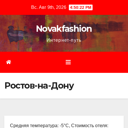
Перейти
Вс. Авг 9th, 2026
4:50:23 PM
к
содержимому
Novakfashion
Интернет-путь
Ростов-на-Дону
Средняя температура: -5°C, Стоимость отеля: