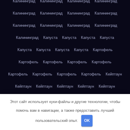
Калининград
Калининград
Калининград
Калининград
Калининград
Калининград
Калининград
Калининград
Калининград
Калининград
Калининград
Калининград
Калининград
Капуста
Капуста
Капуста
Капуста
Капуста
Капуста
Капуста
Капуста
Картофель
Картофель
Картофель
Картофель
Картофель
Картофель
Картофель
Картофель
Картофель
Кейптаун
Кейптаун
Кейптаун
Кейптаун
Кейптаун
Кейптаун
Кейптаун
Кейптаун
Кейптаун
Кейптаун
Кейптаун
Этот сайт использует куки-файлы и другие технологии, чтобы
помочь вам в навигации, а также предоставить лучший
Кейптаун
Кейптаун
Кейптаун
Кейптаун
Кейптаун
пользовательский опыт.
OK
Кейптаун
Кейптаун
Кейптаун
Кейптаун
Кейптаун