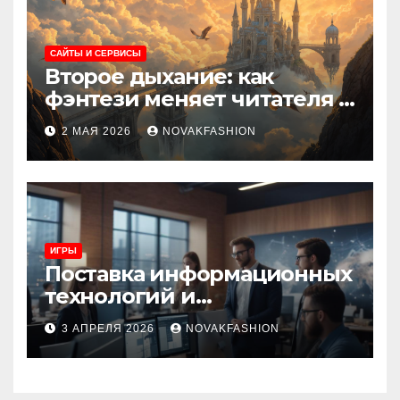
САЙТЫ И СЕРВИСЫ
Второе дыхание: как
фэнтези меняет читателя и
культуру
2 МАЯ 2026
NOVAKFASHION
ИГРЫ
Поставка информационных
технологий и
инновационные решения
3 АПРЕЛЯ 2026
NOVAKFASHION