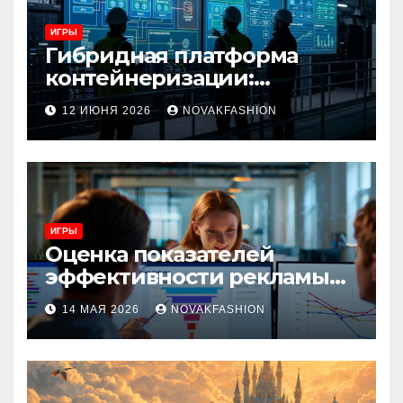
ИГРЫ
Гибридная платформа
контейнеризации:
архитектура, особенности
12 ИЮНЯ 2026
NOVAKFASHION
и сценарии использования
ИГРЫ
Оценка показателей
эффективности рекламы
при атрибуции
14 МАЯ 2026
NOVAKFASHION
множественных точек
касания