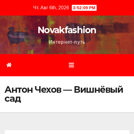
Перейти
Чт. Авг 6th, 2026
3:52:10 PM
к
содержимому
Novakfashion
Интернет-путь
Антон Чехов — Вишнёвый
сад