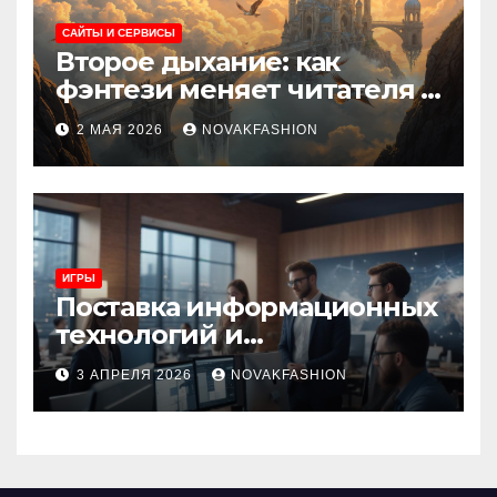
САЙТЫ И СЕРВИСЫ
Второе дыхание: как
фэнтези меняет читателя и
культуру
2 МАЯ 2026
NOVAKFASHION
ИГРЫ
Поставка информационных
технологий и
инновационные решения
3 АПРЕЛЯ 2026
NOVAKFASHION