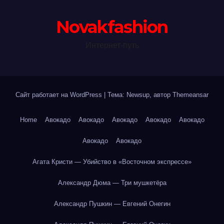
Novakfashion
Интернет-путь
Сайт работает на WordPress
|
Тема: Newsup, автор
Themeansar
Home
Авокадо
Авокадо
Авокадо
Авокадо
Авокадо
Авокадо
Авокадо
Агата Кристи — Убийство в «Восточном экспрессе»
Александр Дюма — Три мушкетёра
Александр Пушкин — Евгений Онегин