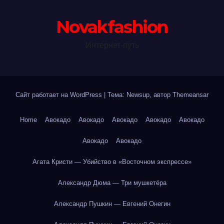
Novakfashion
Интернет-путь
Сайт работает на WordPress
|
Тема: Newsup, автор
Themeansar
Home
Авокадо
Авокадо
Авокадо
Авокадо
Авокадо
Авокадо
Авокадо
Агата Кристи — Убийство в «Восточном экспрессе»
Александр Дюма — Три мушкетёра
Александр Пушкин — Евгений Онегин