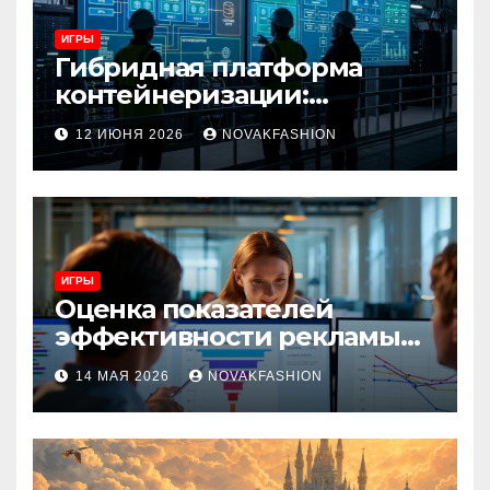
ИГРЫ
Гибридная платформа
контейнеризации:
архитектура, особенности
12 ИЮНЯ 2026
NOVAKFASHION
и сценарии использования
ИГРЫ
Оценка показателей
эффективности рекламы
при атрибуции
14 МАЯ 2026
NOVAKFASHION
множественных точек
касания