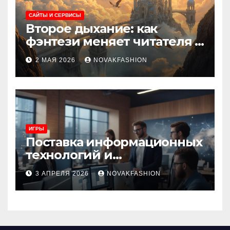
САЙТЫ И СЕРВИСЫ
Второе дыхание: как
фэнтези меняет читателя и
культуру
2 МАЯ 2026
NOVAKFASHION
ИГРЫ
Поставка информационных
технологий и
инновационные решения
3 АПРЕЛЯ 2026
NOVAKFASHION