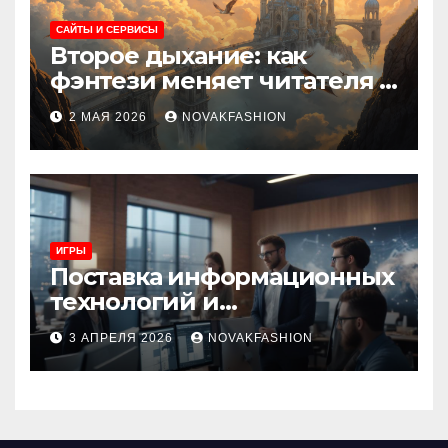
САЙТЫ И СЕРВИСЫ
Второе дыхание: как
фэнтези меняет читателя и
культуру
2 МАЯ 2026
NOVAKFASHION
ИГРЫ
Поставка информационных
технологий и
инновационные решения
3 АПРЕЛЯ 2026
NOVAKFASHION