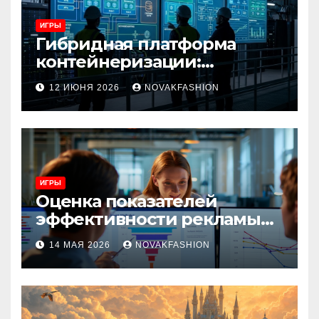
ИГРЫ
Гибридная платформа
контейнеризации:
архитектура, особенности
12 ИЮНЯ 2026
NOVAKFASHION
и сценарии использования
ИГРЫ
Оценка показателей
эффективности рекламы
при атрибуции
14 МАЯ 2026
NOVAKFASHION
множественных точек
касания