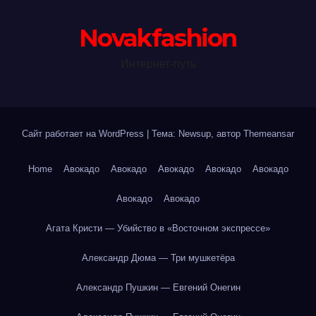
Novakfashion
Интернет-путь
Сайт работает на WordPress
|
Тема: Newsup, автор
Themeansar
Home
Авокадо
Авокадо
Авокадо
Авокадо
Авокадо
Авокадо
Авокадо
Агата Кристи — Убийство в «Восточном экспрессе»
Александр Дюма — Три мушкетёра
Александр Пушкин — Евгений Онегин