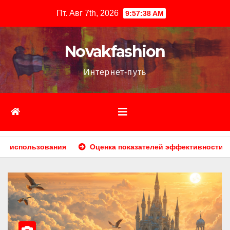
Перейти
Пт. Авг 7th, 2026
9:57:40 AM
к
содержимому
Novakfashion
Интернет-путь
енка показателей эффективности рекламы при атрибуции мно