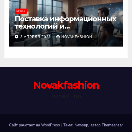
ИГРЫ
Поставка информационных
технологий и
инновационные решения
3 АПРЕЛЯ 2026
NOVAKFASHION
Novakfashion
Интернет-путь
Сайт работает на WordPress
|
Тема: Newsup, автор
Themeansar