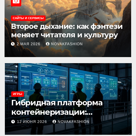
ИГРЫ
 как фэнтези
Поставка информ
 и культуру
технологий и
инновационные р
HION
3 АПРЕЛЯ 2026
NOVAKFAS
ИГРЫ
Гибридная платформа
контейнеризации:
архитектура, особенности и
12 ИЮНЯ 2026
NOVAKFASHION
сценарии использования