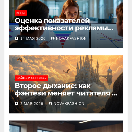
ИГРЫ
Оценка показателей
эффективности рекламы
при атрибуции
14 МАЯ 2026
NOVAKFASHION
множественных точек
касания
САЙТЫ И СЕРВИСЫ
Второе дыхание: как
фэнтези меняет читателя и
культуру
2 МАЯ 2026
NOVAKFASHION