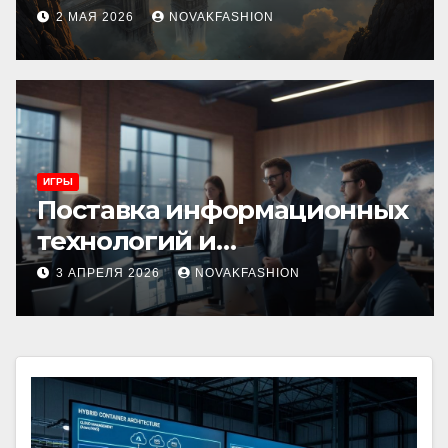
культуру
2 МАЯ 2026
NOVAKFASHION
ИГРЫ
Поставка информационных
технологий и
инновационные решения
3 АПРЕЛЯ 2026
NOVAKFASHION