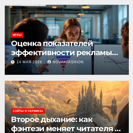
ИГРЫ
Оценка показателей
эффективности рекламы
при атрибуции
14 МАЯ 2026
NOVAKFASHION
множественных точек
касания
САЙТЫ И СЕРВИСЫ
Второе дыхание: как
фэнтези меняет читателя и