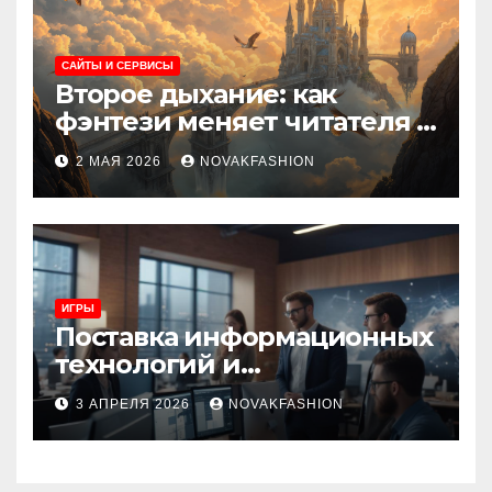
САЙТЫ И СЕРВИСЫ
Второе дыхание: как
фэнтези меняет читателя и
культуру
2 МАЯ 2026
NOVAKFASHION
ИГРЫ
Поставка информационных
технологий и
инновационные решения
3 АПРЕЛЯ 2026
NOVAKFASHION