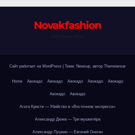
Novakfashion
Интернет-путь
Сайт работает на WordPress
|
Тема: Newsup, автор
Themeansar
Home
Авокадо
Авокадо
Авокадо
Авокадо
Авокадо
Авокадо
Авокадо
Агата Кристи — Убийство в «Восточном экспрессе»
Александр Дюма — Три мушкетёра
Александр Пушкин — Евгений Онегин