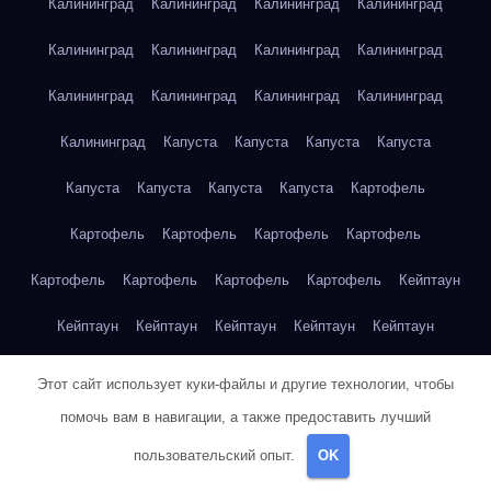
Калининград
Калининград
Калининград
Калининград
Калининград
Калининград
Калининград
Калининград
Калининград
Калининград
Калининград
Калининград
Калининград
Капуста
Капуста
Капуста
Капуста
Капуста
Капуста
Капуста
Капуста
Картофель
Картофель
Картофель
Картофель
Картофель
Картофель
Картофель
Картофель
Картофель
Кейптаун
Кейптаун
Кейптаун
Кейптаун
Кейптаун
Кейптаун
Кейптаун
Кейптаун
Кейптаун
Кейптаун
Кейптаун
Этот сайт использует куки-файлы и другие технологии, чтобы
помочь вам в навигации, а также предоставить лучший
Кейптаун
Кейптаун
Кейптаун
Кейптаун
Кейптаун
пользовательский опыт.
OK
Кейптаун
Кейптаун
Кейптаун
Кейптаун
Кейптаун