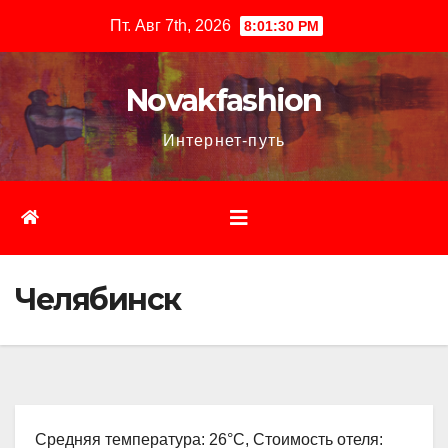
Перейти
Пт. Авг 7th, 2026
8:01:31 PM
к
содержимому
Novakfashion
Интернет-путь
Челябинск
Средняя температура: 26°C, Стоимость отеля: