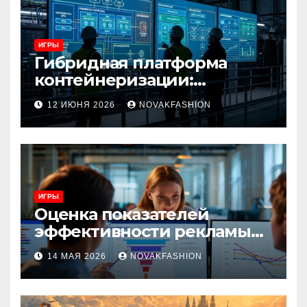
ИГРЫ
Гибридная платформа
контейнеризации:
архитектура, особенности
12 ИЮНЯ 2026
NOVAKFASHION
и сценарии использования
ИГРЫ
Оценка показателей
эффективности рекламы
при атрибуции
14 МАЯ 2026
NOVAKFASHION
множественных точек
касания