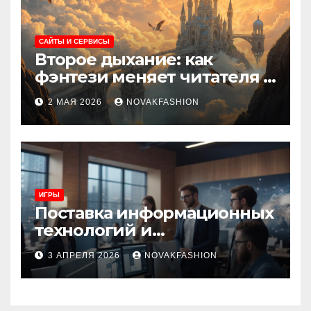
САЙТЫ И СЕРВИСЫ
Второе дыхание: как
фэнтези меняет читателя и
культуру
2 МАЯ 2026
NOVAKFASHION
ИГРЫ
Поставка информационных
технологий и
инновационные решения
3 АПРЕЛЯ 2026
NOVAKFASHION