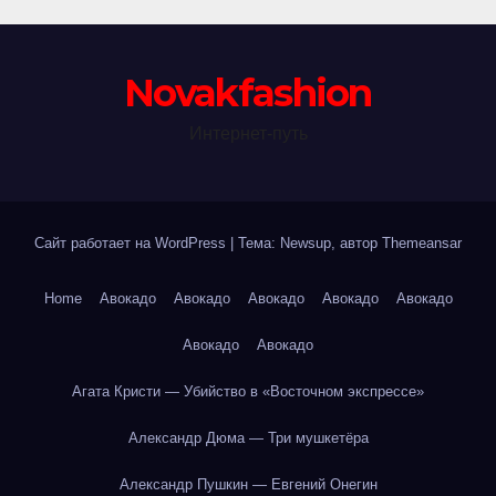
Novakfashion
Интернет-путь
Сайт работает на WordPress
|
Тема: Newsup, автор
Themeansar
Home
Авокадо
Авокадо
Авокадо
Авокадо
Авокадо
Авокадо
Авокадо
Агата Кристи — Убийство в «Восточном экспрессе»
Александр Дюма — Три мушкетёра
Александр Пушкин — Евгений Онегин