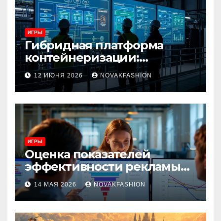
ИГРЫ
Гибридная платформа
контейнеризации:
архитектура, особенности
12 ИЮНЯ 2026
NOVAKFASHION
и сценарии использования
ИГРЫ
Оценка показателей
эффективности рекламы
при атрибуции
14 МАЯ 2026
NOVAKFASHION
множественных точек
касания