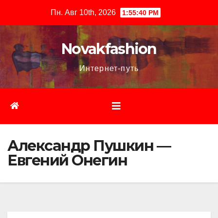
Перейти
Пн. Авг 10th, 2026
1:55:41 PM
к
содержимому
Novakfashion
Интернет-путь
Александр Пушкин —
Евгений Онегин