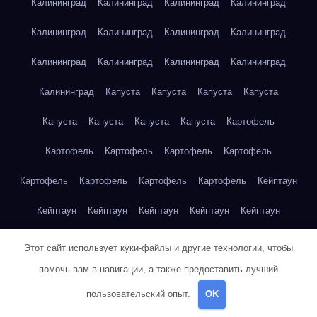
Калининград
Калининград
Калининград
Калининград
Калининград
Калининград
Калининград
Калининград
Калининград
Калининград
Калининград
Калининград
Калининград
Капуста
Капуста
Капуста
Капуста
Капуста
Капуста
Капуста
Капуста
Картофель
Картофель
Картофель
Картофель
Картофель
Картофель
Картофель
Картофель
Картофель
Кейптаун
Кейптаун
Кейптаун
Кейптаун
Кейптаун
Кейптаун
Кейптаун
Кейптаун
Кейптаун
Кейптаун
Кейптаун
Этот сайт использует куки-файлы и другие технологии, чтобы
помочь вам в навигации, а также предоставить лучший
Кейптаун
Кейптаун
Кейптаун
Кейптаун
Кейптаун
пользовательский опыт.
OK
Кейптаун
Кейптаун
Кейптаун
Кейптаун
Кейптаун