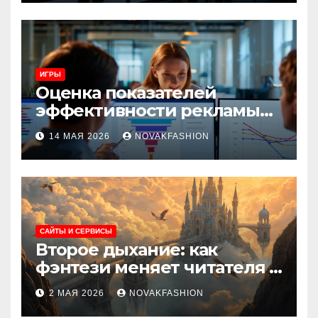
ИГРЫ
Оценка показателей
эффективности рекламы
при атрибуции
14 МАЯ 2026
NOVAKFASHION
множественных точек
касания
САЙТЫ И СЕРВИСЫ
Второе дыхание: как
фэнтези меняет читателя и
культуру
2 МАЯ 2026
NOVAKFASHION