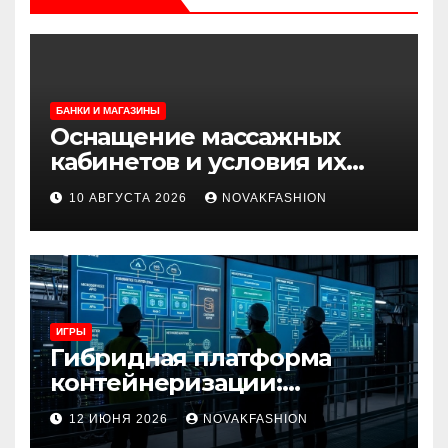
БАНКИ И МАГАЗИНЫ
Оснащение массажных
кабинетов и условия их
почасовой или
10 АВГУСТА 2026
NOVAKFASHION
долгосрочной аренды
ИГРЫ
Гибридная платформа
контейнеризации:
архитектура, особенности
12 ИЮНЯ 2026
NOVAKFASHION
и сценарии использования