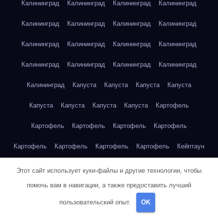
Калининград
Калининград
Калининград
Калининград
Калининград
Калининград
Калининград
Калининград
Калининград
Калининград
Калининград
Калининград
Калининград
Калининград
Калининград
Калининград
Калининград
Капуста
Капуста
Капуста
Капуста
Капуста
Капуста
Капуста
Капуста
Картофель
Картофель
Картофель
Картофель
Картофель
Картофель
Картофель
Картофель
Картофель
Кейптаун
Кейптаун
Кейптаун
Кейптаун
Кейптаун
Кейптаун
Этот сайт использует куки-файлы и другие технологии, чтобы
помочь вам в навигации, а также предоставить лучший
Кейптаун
Кейптаун
Кейптаун
Кейптаун
Кейптаун
пользовательский опыт.
OK
Кейптаун
Кейптаун
Кейптаун
Кейптаун
Кейптаун