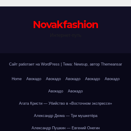
Novakfashion
Интернет-путь
Сайт работает на WordPress
|
Тема: Newsup, автор
Themeansar
Home
Авокадо
Авокадо
Авокадо
Авокадо
Авокадо
Авокадо
Авокадо
Агата Кристи — Убийство в «Восточном экспрессе»
Александр Дюма — Три мушкетёра
Александр Пушкин — Евгений Онегин