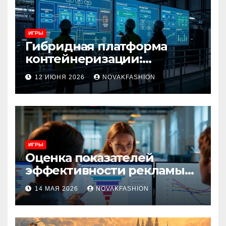
ИГРЫ
Гибридная платформа
контейнеризации:
архитектура, особенности
12 ИЮНЯ 2026
NOVAKFASHION
и сценарии использования
ИГРЫ
Оценка показателей
эффективности рекламы
при атрибуции
14 МАЯ 2026
NOVAKFASHION
множественных точек
касания