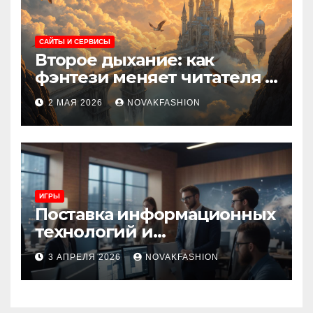
САЙТЫ И СЕРВИСЫ
Второе дыхание: как
фэнтези меняет читателя и
культуру
2 МАЯ 2026
NOVAKFASHION
ИГРЫ
Поставка информационных
технологий и
инновационные решения
3 АПРЕЛЯ 2026
NOVAKFASHION