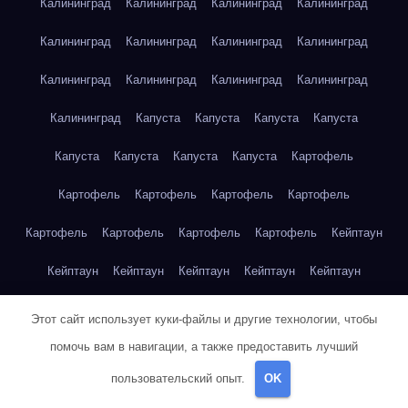
Калининград
Калининград
Калининград
Калининград
Калининград
Калининград
Калининград
Калининград
Калининград
Калининград
Калининград
Калининград
Калининград
Капуста
Капуста
Капуста
Капуста
Капуста
Капуста
Капуста
Капуста
Картофель
Картофель
Картофель
Картофель
Картофель
Картофель
Картофель
Картофель
Картофель
Кейптаун
Кейптаун
Кейптаун
Кейптаун
Кейптаун
Кейптаун
Кейптаун
Кейптаун
Кейптаун
Кейптаун
Кейптаун
Этот сайт использует куки-файлы и другие технологии, чтобы
помочь вам в навигации, а также предоставить лучший
Кейптаун
Кейптаун
Кейптаун
Кейптаун
Кейптаун
пользовательский опыт.
OK
Кейптаун
Кейптаун
Кейптаун
Кейптаун
Кейптаун