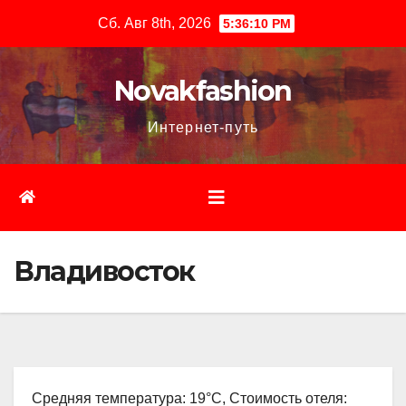
Перейти
Сб. Авг 8th, 2026
5:36:11 PM
к
содержимому
Novakfashion
Интернет-путь
Владивосток
Средняя температура: 19°C, Стоимость отеля: