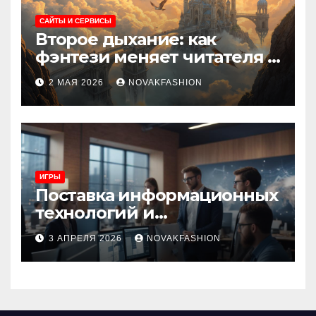
САЙТЫ И СЕРВИСЫ
Второе дыхание: как
фэнтези меняет читателя и
культуру
2 МАЯ 2026
NOVAKFASHION
ИГРЫ
Поставка информационных
технологий и
инновационные решения
3 АПРЕЛЯ 2026
NOVAKFASHION