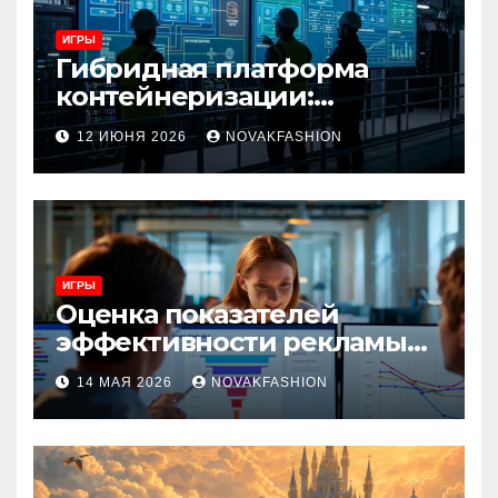
ИГРЫ
Гибридная платформа
контейнеризации:
архитектура, особенности
12 ИЮНЯ 2026
NOVAKFASHION
и сценарии использования
ИГРЫ
Оценка показателей
эффективности рекламы
при атрибуции
14 МАЯ 2026
NOVAKFASHION
множественных точек
касания