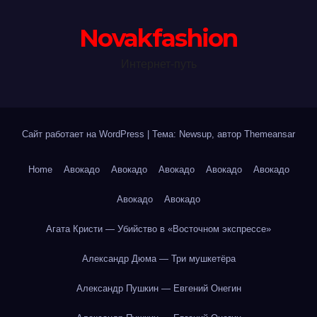
Novakfashion
Интернет-путь
Сайт работает на WordPress
|
Тема: Newsup, автор
Themeansar
Home
Авокадо
Авокадо
Авокадо
Авокадо
Авокадо
Авокадо
Авокадо
Агата Кристи — Убийство в «Восточном экспрессе»
Александр Дюма — Три мушкетёра
Александр Пушкин — Евгений Онегин