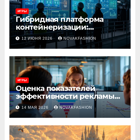
ИГРЫ
Гибридная платформа
контейнеризации:
архитектура, особенности
12 ИЮНЯ 2026
NOVAKFASHION
и сценарии использования
ИГРЫ
Оценка показателей
эффективности рекламы
при атрибуции
14 МАЯ 2026
NOVAKFASHION
множественных точек
касания