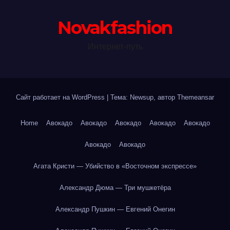
Novakfashion
Интернет-путь
Сайт работает на WordPress
|
Тема: Newsup, автор
Themeansar
Home
Авокадо
Авокадо
Авокадо
Авокадо
Авокадо
Авокадо
Авокадо
Агата Кристи — Убийство в «Восточном экспрессе»
Александр Дюма — Три мушкетёра
Александр Пушкин — Евгений Онегин