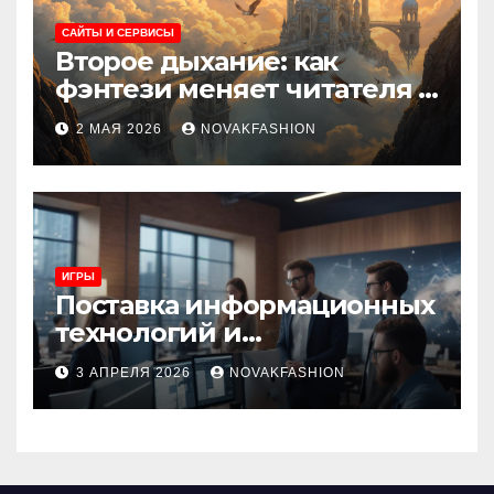
САЙТЫ И СЕРВИСЫ
Второе дыхание: как
фэнтези меняет читателя и
культуру
2 МАЯ 2026
NOVAKFASHION
ИГРЫ
Поставка информационных
технологий и
инновационные решения
3 АПРЕЛЯ 2026
NOVAKFASHION