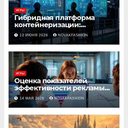
ИГРЫ
Гибридная платформа
контейнеризации:
архитектура, особенности
12 ИЮНЯ 2026
NOVAKFASHION
и сценарии использования
ИГРЫ
Оценка показателей
эффективности рекламы
при атрибуции
14 МАЯ 2026
NOVAKFASHION
множественных точек
касания