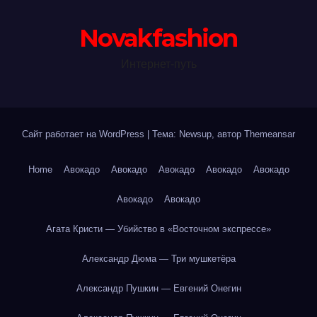
Novakfashion
Интернет-путь
Сайт работает на WordPress
|
Тема: Newsup, автор
Themeansar
Home
Авокадо
Авокадо
Авокадо
Авокадо
Авокадо
Авокадо
Авокадо
Агата Кристи — Убийство в «Восточном экспрессе»
Александр Дюма — Три мушкетёра
Александр Пушкин — Евгений Онегин