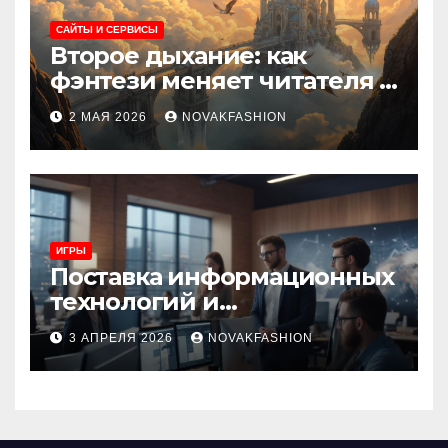
САЙТЫ И СЕРВИСЫ
Второе дыхание: как
фэнтези меняет читателя и
культуру
2 МАЯ 2026
NOVAKFASHION
ИГРЫ
Поставка информационных
технологий и
инновационные решения
3 АПРЕЛЯ 2026
NOVAKFASHION