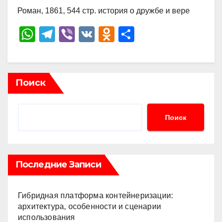
Роман, 1861, 544 стр. история о дружбе и вере
W
T
Vi
V
O
О
h
el
b
K
d
тп
at
e
er
n
р
s
gr
o
а
Поиск
A
a
kl
в
p
m
a
и
Поиск
p
ss
ть
ni
ki
Последние Записи
Гибридная платформа контейнеризации:
архитектура, особенности и сценарии
использования