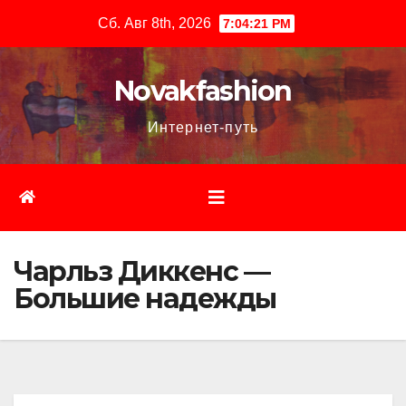
Перейти
Сб. Авг 8th, 2026
7:04:22 PM
к
содержимому
Novakfashion
Интернет-путь
Чарльз Диккенс —
Большие надежды