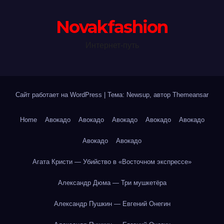
Novakfashion
Интернет-путь
Сайт работает на WordPress
|
Тема: Newsup, автор
Themeansar
Home
Авокадо
Авокадо
Авокадо
Авокадо
Авокадо
Авокадо
Авокадо
Агата Кристи — Убийство в «Восточном экспрессе»
Александр Дюма — Три мушкетёра
Александр Пушкин — Евгений Онегин