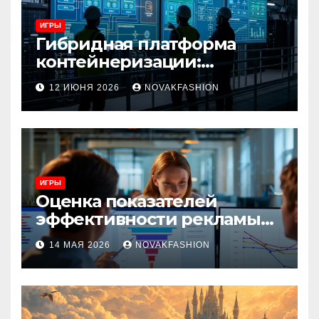
ИГРЫ
Гибридная платформа
контейнеризации:
архитектура, особенности
12 ИЮНЯ 2026
NOVAKFASHION
и сценарии использования
ИГРЫ
Оценка показателей
эффективности рекламы
при атрибуции
14 МАЯ 2026
NOVAKFASHION
множественных точек
касания