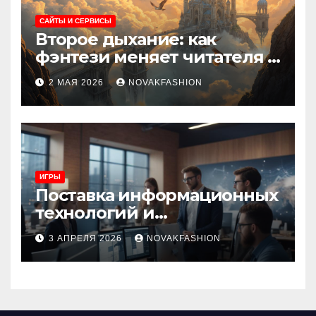
САЙТЫ И СЕРВИСЫ
Второе дыхание: как
фэнтези меняет читателя и
культуру
2 МАЯ 2026
NOVAKFASHION
ИГРЫ
Поставка информационных
технологий и
инновационные решения
3 АПРЕЛЯ 2026
NOVAKFASHION