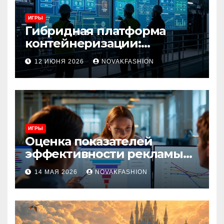
ИГРЫ
Гибридная платформа
контейнеризации:
архитектура, особенности
12 ИЮНЯ 2026
NOVAKFASHION
и сценарии использования
ИГРЫ
Оценка показателей
эффективности рекламы
при атрибуции
14 МАЯ 2026
NOVAKFASHION
множественных точек
касания