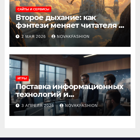
САЙТЫ И СЕРВИСЫ
Второе дыхание: как
фэнтези меняет читателя и
культуру
2 МАЯ 2026
NOVAKFASHION
ИГРЫ
Поставка информационных
технологий и
инновационные решения
3 АПРЕЛЯ 2026
NOVAKFASHION