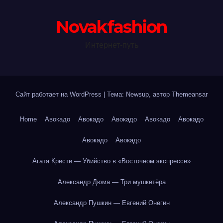
Novakfashion
Интернет-путь
Сайт работает на WordPress
|
Тема: Newsup, автор
Themeansar
Home
Авокадо
Авокадо
Авокадо
Авокадо
Авокадо
Авокадо
Авокадо
Агата Кристи — Убийство в «Восточном экспрессе»
Александр Дюма — Три мушкетёра
Александр Пушкин — Евгений Онегин