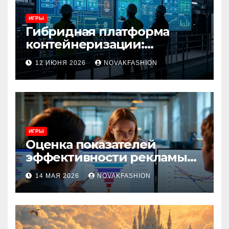
ИГРЫ
Гибридная платформа
контейнеризации:
архитектура, особенности
12 ИЮНЯ 2026
NOVAKFASHION
и сценарии использования
ИГРЫ
Оценка показателей
эффективности рекламы
при атрибуции
14 МАЯ 2026
NOVAKFASHION
множественных точек
касания