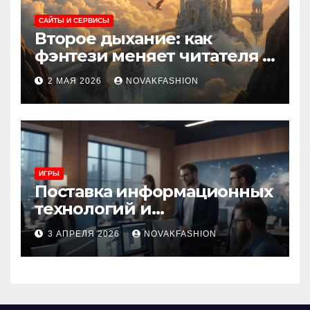
САЙТЫ И СЕРВИСЫ
Второе дыхание: как
фэнтези меняет читателя и
культуру
2 МАЯ 2026
NOVAKFASHION
ИГРЫ
Поставка информационных
технологий и
инновационные решения
3 АПРЕЛЯ 2026
NOVAKFASHION