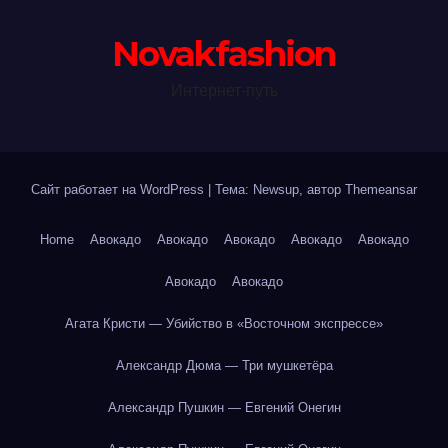
Novakfashion
Интернет-путь
Сайт работает на WordPress
|
Тема: Newsup, автор
Themeansar
Home
Авокадо
Авокадо
Авокадо
Авокадо
Авокадо
Авокадо
Авокадо
Агата Кристи — Убийство в «Восточном экспрессе»
Александр Дюма — Три мушкетёра
Александр Пушкин — Евгений Онегин