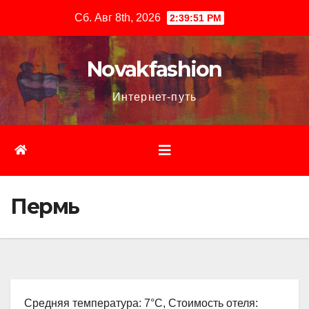
Перейти
Сб. Авг 8th, 2026
2:39:52 PM
к
содержимому
Novakfashion
Интернет-путь
Пермь
Средняя температура: 7°C, Стоимость отеля: