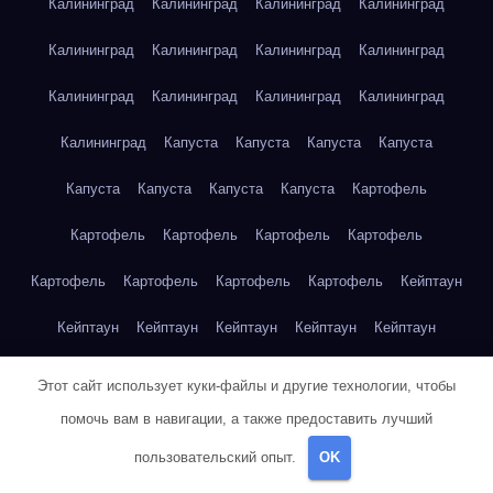
Калининград
Калининград
Калининград
Калининград
Калининград
Калининград
Калининград
Калининград
Калининград
Калининград
Калининград
Калининград
Калининград
Капуста
Капуста
Капуста
Капуста
Капуста
Капуста
Капуста
Капуста
Картофель
Картофель
Картофель
Картофель
Картофель
Картофель
Картофель
Картофель
Картофель
Кейптаун
Кейптаун
Кейптаун
Кейптаун
Кейптаун
Кейптаун
Кейптаун
Кейптаун
Кейптаун
Кейптаун
Кейптаун
Этот сайт использует куки-файлы и другие технологии, чтобы
помочь вам в навигации, а также предоставить лучший
Кейптаун
Кейптаун
Кейптаун
Кейптаун
Кейптаун
пользовательский опыт.
OK
Кейптаун
Кейптаун
Кейптаун
Кейптаун
Кейптаун