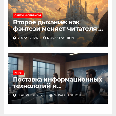
САЙТЫ И СЕРВИСЫ
Второе дыхание: как
фэнтези меняет читателя и
культуру
2 МАЯ 2026
NOVAKFASHION
ИГРЫ
Поставка информационных
технологий и
инновационные решения
3 АПРЕЛЯ 2026
NOVAKFASHION