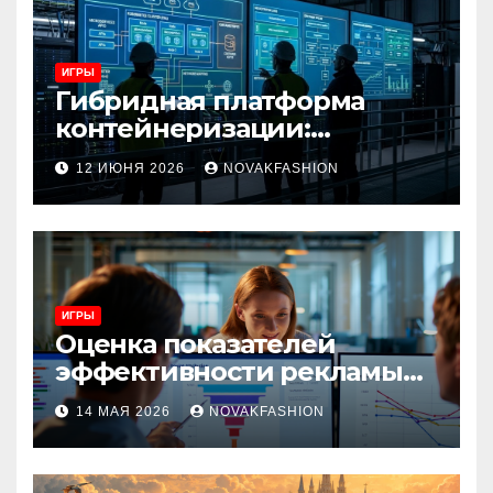
ИГРЫ
Гибридная платформа
контейнеризации:
архитектура, особенности
12 ИЮНЯ 2026
NOVAKFASHION
и сценарии использования
ИГРЫ
Оценка показателей
эффективности рекламы
при атрибуции
14 МАЯ 2026
NOVAKFASHION
множественных точек
касания