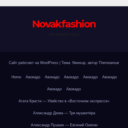
Novakfashion
Интернет-путь
Сайт работает на WordPress
|
Тема: Newsup, автор
Themeansar
Home
Авокадо
Авокадо
Авокадо
Авокадо
Авокадо
Авокадо
Авокадо
Агата Кристи — Убийство в «Восточном экспрессе»
Александр Дюма — Три мушкетёра
Александр Пушкин — Евгений Онегин