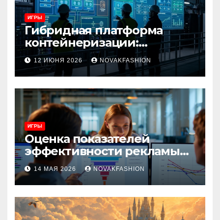
ИГРЫ
Гибридная платформа
контейнеризации:
архитектура, особенности
12 ИЮНЯ 2026
NOVAKFASHION
и сценарии использования
ИГРЫ
Оценка показателей
эффективности рекламы
при атрибуции
14 МАЯ 2026
NOVAKFASHION
множественных точек
касания