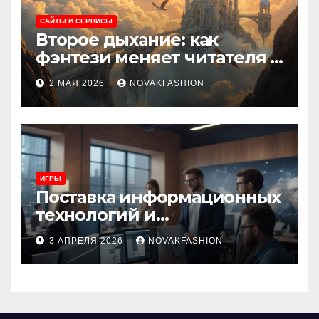
САЙТЫ И СЕРВИСЫ
Второе дыхание: как
фэнтези меняет читателя и
культуру
2 МАЯ 2026
NOVAKFASHION
ИГРЫ
Поставка информационных
технологий и
инновационные решения
3 АПРЕЛЯ 2026
NOVAKFASHION