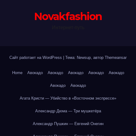
Novakfashion
Интернет-путь
Сайт работает на WordPress
|
Тема: Newsup, автор
Themeansar
Home
Авокадо
Авокадо
Авокадо
Авокадо
Авокадо
Авокадо
Авокадо
Агата Кристи — Убийство в «Восточном экспрессе»
Александр Дюма — Три мушкетёра
Александр Пушкин — Евгений Онегин