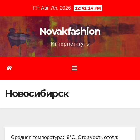
Перейти
Пт. Авг 7th, 2026
12:41:15 PM
к
содержимому
Novakfashion
Интернет-путь
Новосибирск
Средняя температура: -9°C, Стоимость отеля: