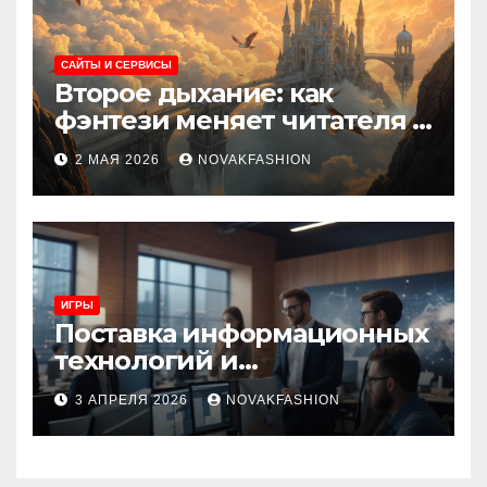
САЙТЫ И СЕРВИСЫ
Второе дыхание: как
фэнтези меняет читателя и
культуру
2 МАЯ 2026
NOVAKFASHION
ИГРЫ
Поставка информационных
технологий и
инновационные решения
3 АПРЕЛЯ 2026
NOVAKFASHION