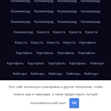
Калининград
Калининград
Калининград
Калининград
Калининград
Калининград
Калининград
Калининград
Калининград
Калининград
Калининград
Калининград
Калининград
Капуста
Капуста
Капуста
Капуста
Капуста
Капуста
Капуста
Капуста
Картофель
Картофель
Картофель
Картофель
Картофель
Картофель
Картофель
Картофель
Картофель
Кейптаун
Кейптаун
Кейптаун
Кейптаун
Кейптаун
Кейптаун
Кейптаун
Кейптаун
Кейптаун
Кейптаун
Кейптаун
Этот сайт использует куки-файлы и другие технологии, чтобы
помочь вам в навигации, а также предоставить лучший
Кейптаун
Кейптаун
Кейптаун
Кейптаун
Кейптаун
пользовательский опыт.
OK
Кейптаун
Кейптаун
Кейптаун
Кейптаун
Кейптаун