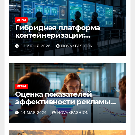
ИГРЫ
Гибридная платформа
контейнеризации:
архитектура, особенности
12 ИЮНЯ 2026
NOVAKFASHION
и сценарии использования
ИГРЫ
Оценка показателей
эффективности рекламы
при атрибуции
14 МАЯ 2026
NOVAKFASHION
множественных точек
касания