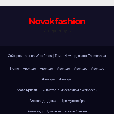
Novakfashion
Интернет-путь
Сайт работает на WordPress
|
Тема: Newsup, автор
Themeansar
Home
Авокадо
Авокадо
Авокадо
Авокадо
Авокадо
Авокадо
Авокадо
Агата Кристи — Убийство в «Восточном экспрессе»
Александр Дюма — Три мушкетёра
Александр Пушкин — Евгений Онегин