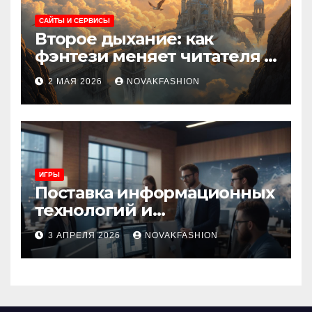
САЙТЫ И СЕРВИСЫ
Второе дыхание: как
фэнтези меняет читателя и
культуру
2 МАЯ 2026
NOVAKFASHION
ИГРЫ
Поставка информационных
технологий и
инновационные решения
3 АПРЕЛЯ 2026
NOVAKFASHION