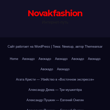
Novakfashion
Интернет-путь
Сайт работает на WordPress
|
Тема: Newsup, автор
Themeansar
Home
Авокадо
Авокадо
Авокадо
Авокадо
Авокадо
Авокадо
Авокадо
Агата Кристи — Убийство в «Восточном экспрессе»
Александр Дюма — Три мушкетёра
Александр Пушкин — Евгений Онегин