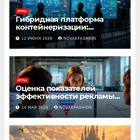
ИГРЫ
Гибридная платформа
контейнеризации:
архитектура, особенности
12 ИЮНЯ 2026
NOVAKFASHION
и сценарии использования
ИГРЫ
Оценка показателей
эффективности рекламы
при атрибуции
14 МАЯ 2026
NOVAKFASHION
множественных точек
касания