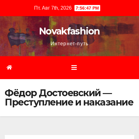
Перейти
Пт. Авг 7th, 2026
7:56:48 PM
к
содержимому
Novakfashion
Интернет-путь
Фёдор Достоевский —
Преступление и наказание