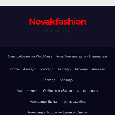
Novakfashion
Интернет-путь
Сайт работает на WordPress
|
Тема: Newsup, автор
Themeansar
Home
Авокадо
Авокадо
Авокадо
Авокадо
Авокадо
Авокадо
Авокадо
Агата Кристи — Убийство в «Восточном экспрессе»
Александр Дюма — Три мушкетёра
Александр Пушкин — Евгений Онегин