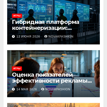
ИГРЫ
Гибридная платформа
контейнеризации:
архитектура, особенности
12 ИЮНЯ 2026
NOVAKFASHION
и сценарии использования
ИГРЫ
Оценка показателей
эффективности рекламы
при атрибуции
14 МАЯ 2026
NOVAKFASHION
множественных точек
касания