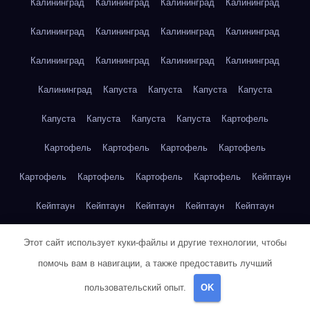
Калининград
Калининград
Калининград
Калининград
Калининград
Калининград
Калининград
Калининград
Калининград
Калининград
Калининград
Калининград
Калининград
Капуста
Капуста
Капуста
Капуста
Капуста
Капуста
Капуста
Капуста
Картофель
Картофель
Картофель
Картофель
Картофель
Картофель
Картофель
Картофель
Картофель
Кейптаун
Кейптаун
Кейптаун
Кейптаун
Кейптаун
Кейптаун
Кейптаун
Кейптаун
Кейптаун
Кейптаун
Кейптаун
Этот сайт использует куки-файлы и другие технологии, чтобы
помочь вам в навигации, а также предоставить лучший
Кейптаун
Кейптаун
Кейптаун
Кейптаун
Кейптаун
пользовательский опыт.
OK
Кейптаун
Кейптаун
Кейптаун
Кейптаун
Кейптаун