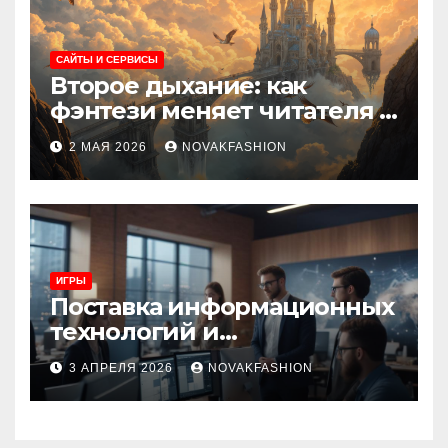
САЙТЫ И СЕРВИСЫ
Второе дыхание: как
фэнтези меняет читателя и
культуру
2 МАЯ 2026
NOVAKFASHION
ИГРЫ
Поставка информационных
технологий и
инновационные решения
3 АПРЕЛЯ 2026
NOVAKFASHION