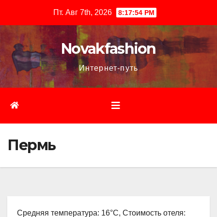
Перейти
Пт. Авг 7th, 2026
8:17:55 PM
к
содержимому
Novakfashion
Интернет-путь
Пермь
Средняя температура: 16°C, Стоимость отеля: