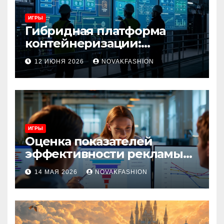
ИГРЫ
Гибридная платформа
контейнеризации:
архитектура, особенности
12 ИЮНЯ 2026
NOVAKFASHION
и сценарии использования
ИГРЫ
Оценка показателей
эффективности рекламы
при атрибуции
14 МАЯ 2026
NOVAKFASHION
множественных точек
касания