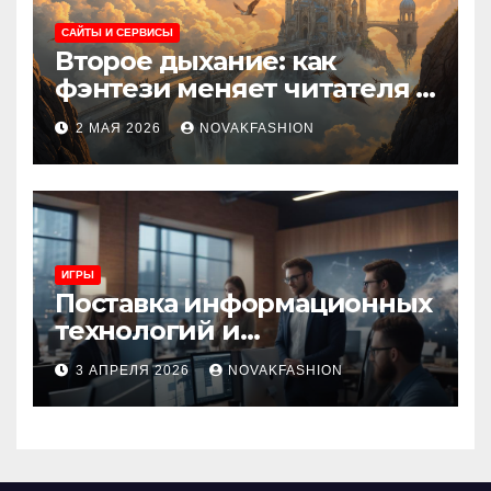
САЙТЫ И СЕРВИСЫ
Второе дыхание: как
фэнтези меняет читателя и
культуру
2 МАЯ 2026
NOVAKFASHION
ИГРЫ
Поставка информационных
технологий и
инновационные решения
3 АПРЕЛЯ 2026
NOVAKFASHION