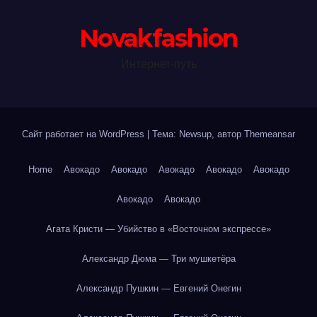
Novakfashion
Интернет-путь
Сайт работает на WordPress
|
Тема: Newsup, автор
Themeansar
Home
Авокадо
Авокадо
Авокадо
Авокадо
Авокадо
Авокадо
Авокадо
Агата Кристи — Убийство в «Восточном экспрессе»
Александр Дюма — Три мушкетёра
Александр Пушкин — Евгений Онегин