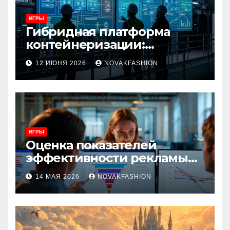
ИГРЫ
Гибридная платформа
контейнеризации:
архитектура, особенности
12 ИЮНЯ 2026
NOVAKFASHION
и сценарии использования
ИГРЫ
Оценка показателей
эффективности рекламы
при атрибуции
14 МАЯ 2026
NOVAKFASHION
множественных точек
касания