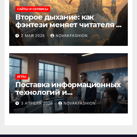
САЙТЫ И СЕРВИСЫ
Второе дыхание: как
фэнтези меняет читателя и
культуру
2 МАЯ 2026
NOVAKFASHION
ИГРЫ
Поставка информационных
технологий и
инновационные решения
3 АПРЕЛЯ 2026
NOVAKFASHION