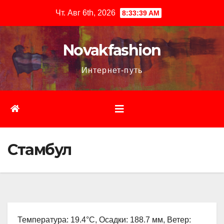
Перейти
Чт. Авг 6th, 2026
8:33:40 AM
к
содержимому
Novakfashion
Интернет-путь
Стамбул
Температура: 19.4°C, Осадки: 188.7 мм, Ветер: