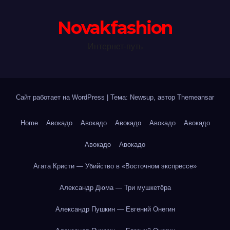
Novakfashion
Интернет-путь
Сайт работает на WordPress
|
Тема: Newsup, автор
Themeansar
Home
Авокадо
Авокадо
Авокадо
Авокадо
Авокадо
Авокадо
Авокадо
Агата Кристи — Убийство в «Восточном экспрессе»
Александр Дюма — Три мушкетёра
Александр Пушкин — Евгений Онегин