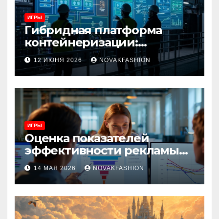
ИГРЫ
Гибридная платформа
контейнеризации:
архитектура, особенности
12 ИЮНЯ 2026
NOVAKFASHION
и сценарии использования
ИГРЫ
Оценка показателей
эффективности рекламы
при атрибуции
14 МАЯ 2026
NOVAKFASHION
множественных точек
касания