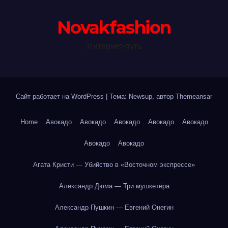
Novakfashion
Интернет-путь
Сайт работает на WordPress
|
Тема: Newsup, автор
Themeansar
Home
Авокадо
Авокадо
Авокадо
Авокадо
Авокадо
Авокадо
Авокадо
Агата Кристи — Убийство в «Восточном экспрессе»
Александр Дюма — Три мушкетёра
Александр Пушкин — Евгений Онегин