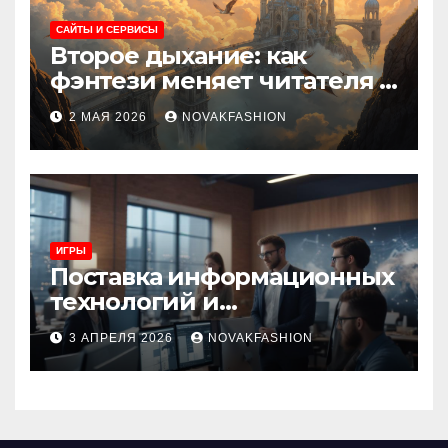
САЙТЫ И СЕРВИСЫ
Второе дыхание: как
фэнтези меняет читателя и
культуру
2 МАЯ 2026
NOVAKFASHION
ИГРЫ
Поставка информационных
технологий и
инновационные решения
3 АПРЕЛЯ 2026
NOVAKFASHION