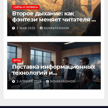
САЙТЫ И СЕРВИСЫ
Второе дыхание: как
фэнтези меняет читателя и
культуру
2 МАЯ 2026
NOVAKFASHION
ИГРЫ
Поставка информационных
технологий и
инновационные решения
3 АПРЕЛЯ 2026
NOVAKFASHION