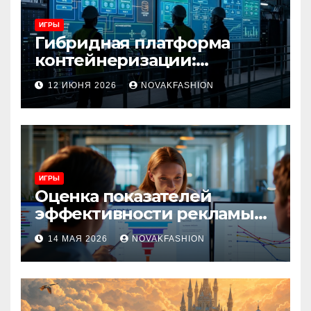
ИГРЫ
Гибридная платформа
контейнеризации:
архитектура, особенности
12 ИЮНЯ 2026
NOVAKFASHION
и сценарии использования
ИГРЫ
Оценка показателей
эффективности рекламы
при атрибуции
14 МАЯ 2026
NOVAKFASHION
множественных точек
касания