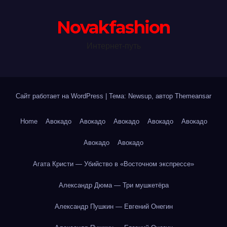
Novakfashion
Интернет-путь
Сайт работает на WordPress
|
Тема: Newsup, автор
Themeansar
Home
Авокадо
Авокадо
Авокадо
Авокадо
Авокадо
Авокадо
Авокадо
Агата Кристи — Убийство в «Восточном экспрессе»
Александр Дюма — Три мушкетёра
Александр Пушкин — Евгений Онегин