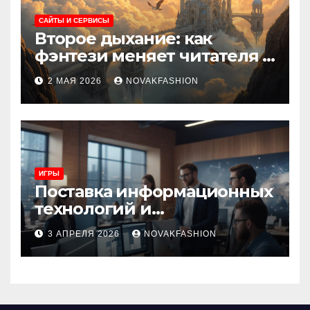
САЙТЫ И СЕРВИСЫ
Второе дыхание: как
фэнтези меняет читателя и
культуру
2 МАЯ 2026
NOVAKFASHION
ИГРЫ
Поставка информационных
технологий и
инновационные решения
3 АПРЕЛЯ 2026
NOVAKFASHION