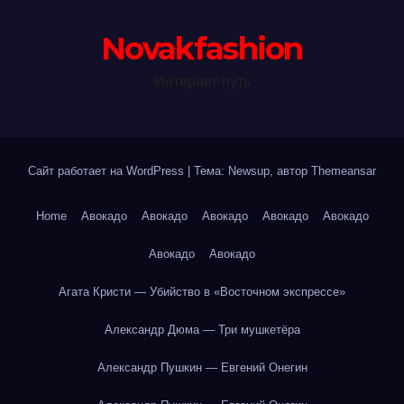
Novakfashion
Интернет-путь
Сайт работает на WordPress
|
Тема: Newsup, автор
Themeansar
Home
Авокадо
Авокадо
Авокадо
Авокадо
Авокадо
Авокадо
Авокадо
Агата Кристи — Убийство в «Восточном экспрессе»
Александр Дюма — Три мушкетёра
Александр Пушкин — Евгений Онегин