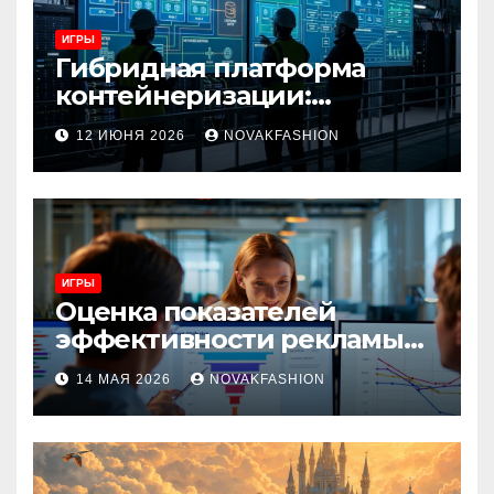
ИГРЫ
Гибридная платформа
контейнеризации:
архитектура, особенности
12 ИЮНЯ 2026
NOVAKFASHION
и сценарии использования
ИГРЫ
Оценка показателей
эффективности рекламы
при атрибуции
14 МАЯ 2026
NOVAKFASHION
множественных точек
касания