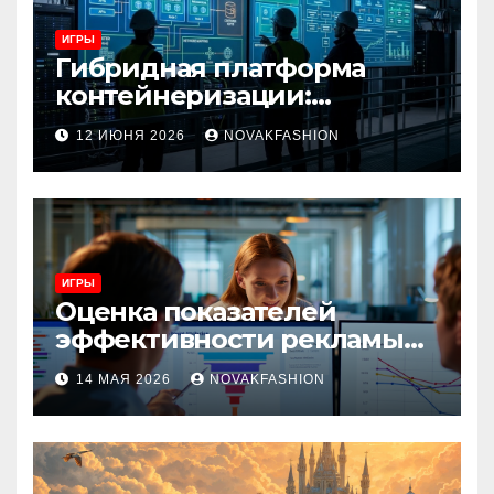
ИГРЫ
Гибридная платформа
контейнеризации:
архитектура, особенности
12 ИЮНЯ 2026
NOVAKFASHION
и сценарии использования
ИГРЫ
Оценка показателей
эффективности рекламы
при атрибуции
14 МАЯ 2026
NOVAKFASHION
множественных точек
касания