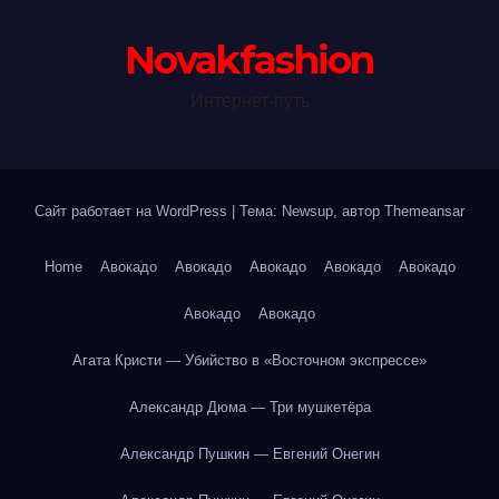
Novakfashion
Интернет-путь
Сайт работает на WordPress
|
Тема: Newsup, автор
Themeansar
Home
Авокадо
Авокадо
Авокадо
Авокадо
Авокадо
Авокадо
Авокадо
Агата Кристи — Убийство в «Восточном экспрессе»
Александр Дюма — Три мушкетёра
Александр Пушкин — Евгений Онегин