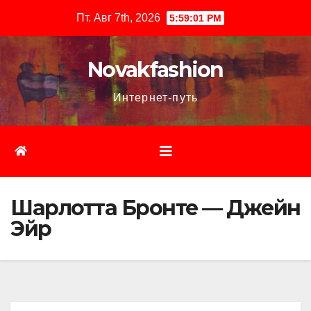
Перейти
Пт. Авг 7th, 2026
5:59:02 PM
к
содержимому
Novakfashion
Интернет-путь
Шарлотта Бронте — Джейн
Эйр