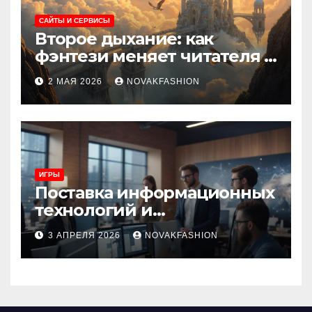
САЙТЫ И СЕРВИСЫ
Второе дыхание: как
фэнтези меняет читателя и
культуру
2 МАЯ 2026
NOVAKFASHION
ИГРЫ
Поставка информационных
технологий и
инновационные решения
3 АПРЕЛЯ 2026
NOVAKFASHION