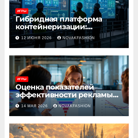
ИГРЫ
Гибридная платформа
контейнеризации:
архитектура, особенности
12 ИЮНЯ 2026
NOVAKFASHION
и сценарии использования
ИГРЫ
Оценка показателей
эффективности рекламы
при атрибуции
14 МАЯ 2026
NOVAKFASHION
множественных точек
касания