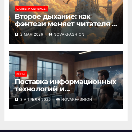
САЙТЫ И СЕРВИСЫ
Второе дыхание: как
фэнтези меняет читателя и
культуру
2 МАЯ 2026
NOVAKFASHION
ИГРЫ
Поставка информационных
технологий и
инновационные решения
3 АПРЕЛЯ 2026
NOVAKFASHION