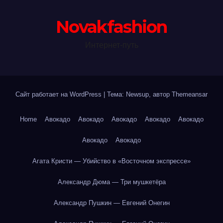
Novakfashion
Интернет-путь
Сайт работает на WordPress
|
Тема: Newsup, автор
Themeansar
Home
Авокадо
Авокадо
Авокадо
Авокадо
Авокадо
Авокадо
Авокадо
Агата Кристи — Убийство в «Восточном экспрессе»
Александр Дюма — Три мушкетёра
Александр Пушкин — Евгений Онегин