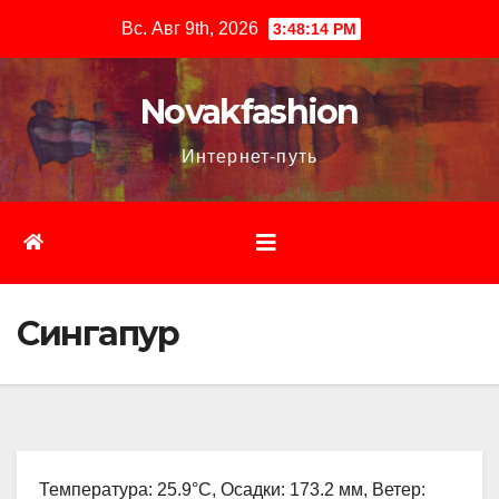
Перейти
Вс. Авг 9th, 2026
3:48:15 PM
к
содержимому
Novakfashion
Интернет-путь
Сингапур
Температура: 25.9°C, Осадки: 173.2 мм, Ветер: