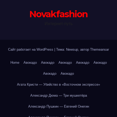
Novakfashion
Интернет-путь
Сайт работает на WordPress
|
Тема: Newsup, автор
Themeansar
Home
Авокадо
Авокадо
Авокадо
Авокадо
Авокадо
Авокадо
Авокадо
Агата Кристи — Убийство в «Восточном экспрессе»
Александр Дюма — Три мушкетёра
Александр Пушкин — Евгений Онегин