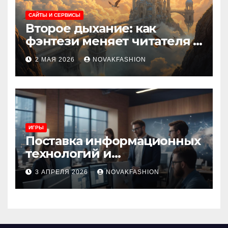
САЙТЫ И СЕРВИСЫ
Второе дыхание: как
фэнтези меняет читателя и
культуру
2 МАЯ 2026
NOVAKFASHION
ИГРЫ
Поставка информационных
технологий и
инновационные решения
3 АПРЕЛЯ 2026
NOVAKFASHION