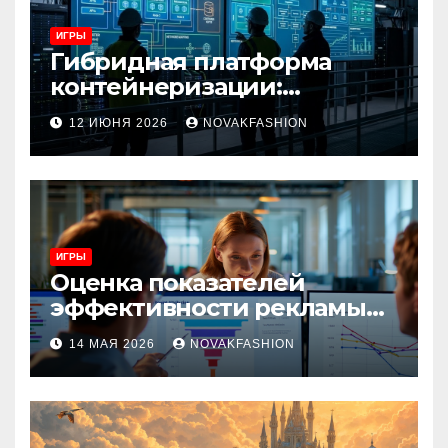
ИГРЫ
Гибридная платформа
контейнеризации:
архитектура, особенности
12 ИЮНЯ 2026
NOVAKFASHION
и сценарии использования
ИГРЫ
Оценка показателей
эффективности рекламы
при атрибуции
14 МАЯ 2026
NOVAKFASHION
множественных точек
касания