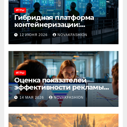
ИГРЫ
Гибридная платформа
контейнеризации:
архитектура, особенности
12 ИЮНЯ 2026
NOVAKFASHION
и сценарии использования
ИГРЫ
Оценка показателей
эффективности рекламы
при атрибуции
14 МАЯ 2026
NOVAKFASHION
множественных точек
касания