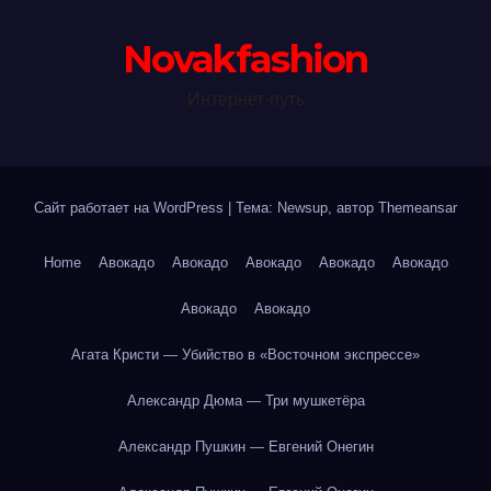
Novakfashion
Интернет-путь
Сайт работает на WordPress
|
Тема: Newsup, автор
Themeansar
Home
Авокадо
Авокадо
Авокадо
Авокадо
Авокадо
Авокадо
Авокадо
Агата Кристи — Убийство в «Восточном экспрессе»
Александр Дюма — Три мушкетёра
Александр Пушкин — Евгений Онегин