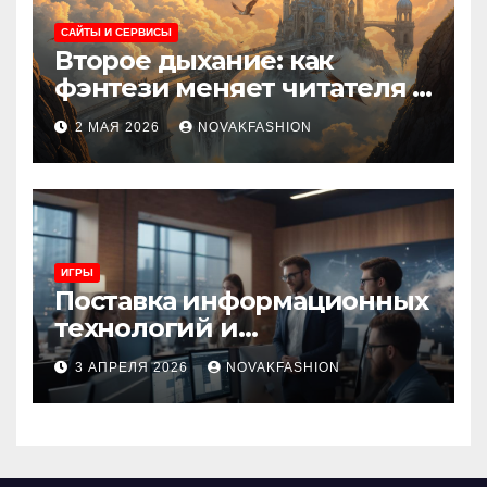
САЙТЫ И СЕРВИСЫ
Второе дыхание: как
фэнтези меняет читателя и
культуру
2 МАЯ 2026
NOVAKFASHION
ИГРЫ
Поставка информационных
технологий и
инновационные решения
3 АПРЕЛЯ 2026
NOVAKFASHION