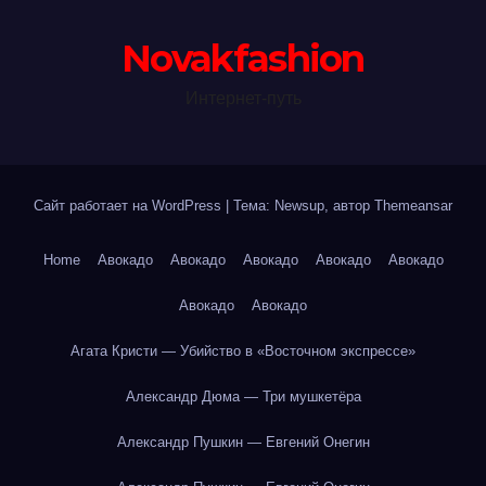
Novakfashion
Интернет-путь
Сайт работает на WordPress
|
Тема: Newsup, автор
Themeansar
Home
Авокадо
Авокадо
Авокадо
Авокадо
Авокадо
Авокадо
Авокадо
Агата Кристи — Убийство в «Восточном экспрессе»
Александр Дюма — Три мушкетёра
Александр Пушкин — Евгений Онегин