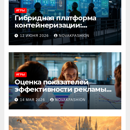
ИГРЫ
Гибридная платформа
контейнеризации:
архитектура, особенности
12 ИЮНЯ 2026
NOVAKFASHION
и сценарии использования
ИГРЫ
Оценка показателей
эффективности рекламы
при атрибуции
14 МАЯ 2026
NOVAKFASHION
множественных точек
касания