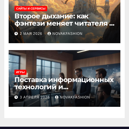
САЙТЫ И СЕРВИСЫ
Второе дыхание: как
фэнтези меняет читателя и
культуру
2 МАЯ 2026
NOVAKFASHION
ИГРЫ
Поставка информационных
технологий и
инновационные решения
3 АПРЕЛЯ 2026
NOVAKFASHION